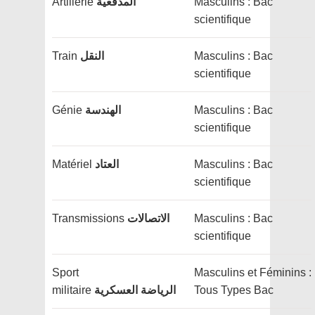
Artillerie
المدفعية
Masculins : Bac
scientifique
Train
النقل
Masculins : Bac
scientifique
Génie
الهندسة
Masculins : Bac
scientifique
Matériel
العتاد
Masculins : Bac
scientifique
Transmissions
الاتصالات
Masculins : Bac
scientifique
Sport
Masculins et Féminins :
militaire
العسكرية
الرياضة
Tous Types Bac