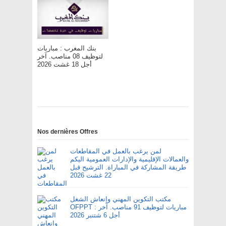
بنك المغرب : مباريات
لتوظيف 08 مناصب. آخر
أجل 18 غشت 2026
Nos dernières Offres
لمن يرغب بالعمل في المقاطعات
والعمالات الإقليمية والإدارات العمومية اليكم
طريقة المشاركة في المباراة. الترشيح قبل
22 غشت 2026
مكتب التكوين المهني وإنعاش الشغل
OFPPT : مباريات لتوظيف 91 مناصب. آخر
أجل 6 شتنبر 2026