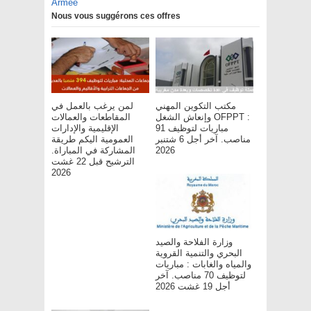
Armée
Nous vous suggérons ces offres
مكتب التكوين المهني
لمن يرغب بالعمل في
وإنعاش الشغل OFPPT :
المقاطعات والعمالات
مباريات لتوظيف 91
الإقليمية والإدارات
مناصب. آخر أجل 6 شتنبر
العمومية اليكم طريقة
المشاركة في المباراة.
2026
الترشيح قبل 22 غشت
2026
وزارة الفلاحة والصيد
البحري والتنمية القروية
والمياه والغابات : مباريات
لتوظيف 70 مناصب. آخر
أجل 19 غشت 2026