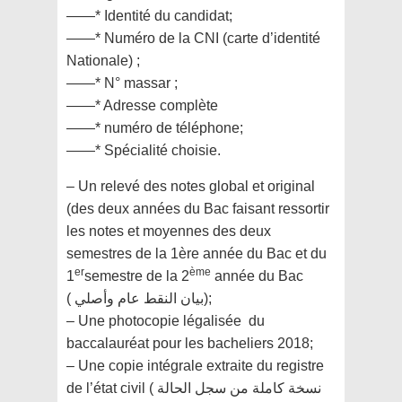
——* Identité du candidat;
——* Numéro de la CNI (carte d’identité
Nationale) ;
——* N° massar ;
——* Adresse complète
——* numéro de téléphone;
——* Spécialité choisie.
– Un relevé des notes global et original
(des deux années du Bac faisant ressortir
les notes et moyennes des deux
semestres de la 1ère année du Bac et du
er
ème
1
semestre de la 2
année du Bac
( بيان النقط عام وأصلي);
– Une photocopie légalisée du
baccalauréat pour les bacheliers 2018;
– Une copie intégrale extraite du registre
de l’état civil ( نسخة كاملة من سجل الحالة