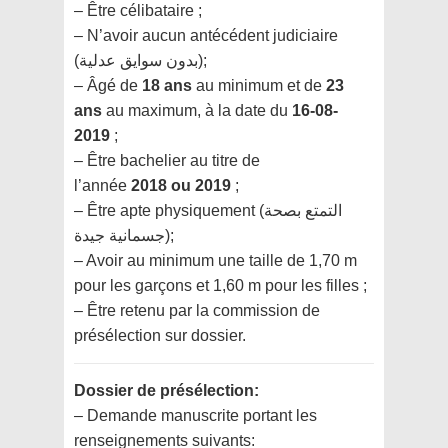
– Être célibataire ;
– N’avoir aucun antécédent judiciaire
(بدون سوايق عدلية);
– Âgé de
18 ans
au minimum et de
23
ans
au maximum, à la date du
16-08-
2019
;
– Être bachelier au titre de
l’année
2018
ou
2019
;
– Être apte physiquement (التمتع بصحة
جسمانية جيدة);
– Avoir au minimum une taille de 1,70 m
pour les garçons et 1,60 m pour les filles ;
– Être retenu par la commission de
présélection sur dossier.
Dossier de présélection:
– Demande manuscrite portant les
renseignements suivants: