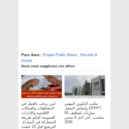
Paru dans :
Emploi Public Maroc
,
Sécurité &
Armée
Nous vous suggérons ces offres
مكتب التكوين المهني
لمن يرغب بالعمل في
وإنعاش الشغل OFPPT :
المقاطعات والعمالات
مباريات لتوظيف 91
الإقليمية والإدارات
مناصب. آخر أجل 6 شتنبر
العمومية اليكم طريقة
المشاركة في المباراة.
2026
الترشيح قبل 22 غشت