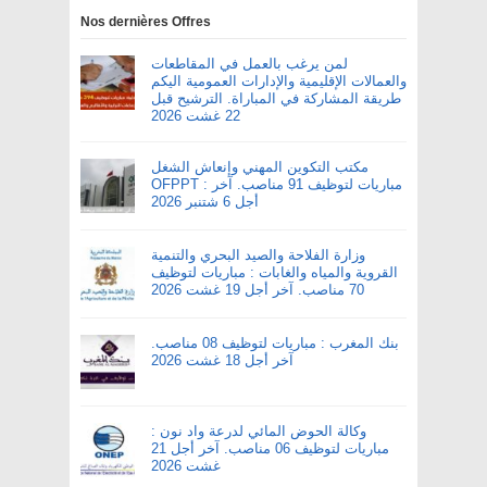
Nos dernières Offres
لمن يرغب بالعمل في المقاطعات
والعمالات الإقليمية والإدارات العمومية اليكم
طريقة المشاركة في المباراة. الترشيح قبل
22 غشت 2026
مكتب التكوين المهني وإنعاش الشغل
OFPPT : مباريات لتوظيف 91 مناصب. آخر
أجل 6 شتنبر 2026
وزارة الفلاحة والصيد البحري والتنمية
القروية والمياه والغابات : مباريات لتوظيف
70 مناصب. آخر أجل 19 غشت 2026
بنك المغرب : مباريات لتوظيف 08 مناصب.
آخر أجل 18 غشت 2026
وكالة الحوض المائي لدرعة واد نون :
مباريات لتوظيف 06 مناصب. آخر أجل 21
غشت 2026