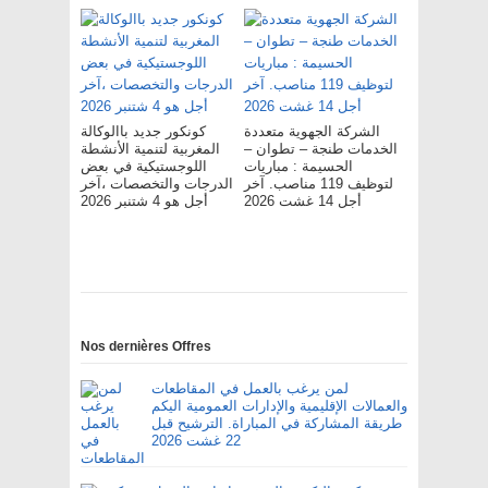
الشركة الجهوية متعددة
كونكور جديد باالوكالة
الخدمات طنجة – تطوان –
المغربية لتنمية الأنشطة
الحسيمة : مباريات
اللوجستيكية في بعض
لتوظيف 119 مناصب. آخر
الدرجات والتخصصات ،آخر
أجل 14 غشت 2026
أجل هو 4 شتنبر 2026
Nos dernières Offres
لمن يرغب بالعمل في المقاطعات
والعمالات الإقليمية والإدارات العمومية اليكم
طريقة المشاركة في المباراة. الترشيح قبل
22 غشت 2026