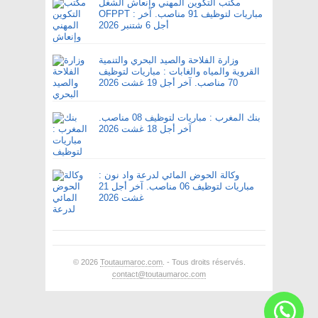
مكتب التكوين المهني وإنعاش الشغل
OFPPT : مباريات لتوظيف 91 مناصب. آخر
أجل 6 شتنبر 2026
وزارة الفلاحة والصيد البحري والتنمية
القروية والمياه والغابات : مباريات لتوظيف
70 مناصب. آخر أجل 19 غشت 2026
بنك المغرب : مباريات لتوظيف 08 مناصب.
آخر أجل 18 غشت 2026
وكالة الحوض المائي لدرعة واد نون :
مباريات لتوظيف 06 مناصب. آخر أجل 21
غشت 2026
© 2026
Toutaumaroc.com
. - Tous droits réservés.
contact@toutaumaroc.com