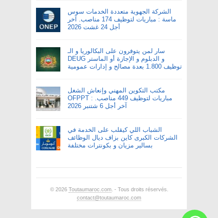
الشركة الجهوية متعددة الخدمات سوس
ماسة : مباريات لتوظيف 174 مناصب. آخر
أجل 24 غشت 2026
سار لمن يتوفرون على البكالوريا و الـ
DEUG و الدبلوم و الإجازة أو الماستر
توظيف 1.800 بعدة مصالح و إدارات عمومية
مكتب التكوين المهني وإنعاش الشغل
OFPPT : مباريات لتوظيف 449 مناصب.
آخر أجل 6 شتنبر 2026
الشباب اللي كيقلب على الخدمة في
الشركات الكبرى كاين بزاف ديال الوظائف
بسالير مزيان و بكونترات مختلفة
© 2026
Toutaumaroc.com
. - Tous droits réservés.
contact@toutaumaroc.com