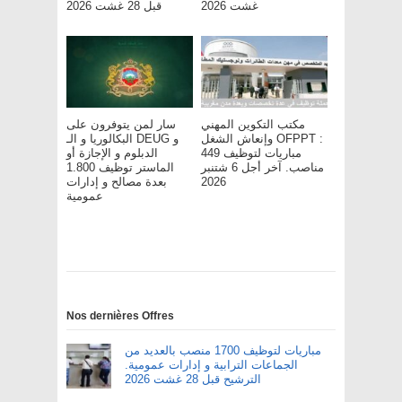
غشت 2026
قبل 28 غشت 2026
مكتب التكوين المهني
سار لمن يتوفرون على
وإنعاش الشغل OFPPT :
البكالوريا و الـ DEUG و
مباريات لتوظيف 449
الدبلوم و الإجازة أو
مناصب. آخر أجل 6 شتنبر
الماستر توظيف 1.800
بعدة مصالح و إدارات
2026
عمومية
Nos dernières Offres
مباريات لتوظيف 1700 منصب بالعديد من
الجماعات الترابية و إدارات عمومية.
الترشيح قبل 28 غشت 2026