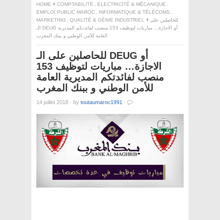
HOME
COMPTABILITÉ
,
ELECTRICITÉ & MÉCANIQUE
,
EMPLOI PUBLIC MAROC
,
INFORMATIQUE & TÉLÉCOMS
,
MARKETING
,
QUALITÉ & GÉNIE INDUSTRIEL
للحاصلين على
الـ DEUG أو الاجازة… مباريات لتوظيف 153 منصب لفائدتكم المديرية
العامة للأمن الوطني و ببنك المغرب
للحاصلين على الـ DEUG أو
الاجازة… مباريات لتوظيف 153
منصب لفائدتكم المديرية العامة
للأمن الوطني و ببنك المغرب
14 juillet 2018
·
by
toutaumaroc1991
·