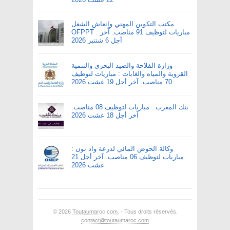
مكتب التكوين المهني وإنعاش الشغل
OFPPT : مباريات لتوظيف 91 مناصب. آخر
أجل 6 شتنبر 2026
وزارة الفلاحة والصيد البحري والتنمية
القروية والمياه والغابات : مباريات لتوظيف
70 مناصب. آخر أجل 19 غشت 2026
بنك المغرب : مباريات لتوظيف 08 مناصب.
آخر أجل 18 غشت 2026
وكالة الحوض المائي لدرعة واد نون :
مباريات لتوظيف 06 مناصب. آخر أجل 21
غشت 2026
© 2026
Toutaumaroc.com
. - Tous droits réservés.
contact@toutaumaroc.com