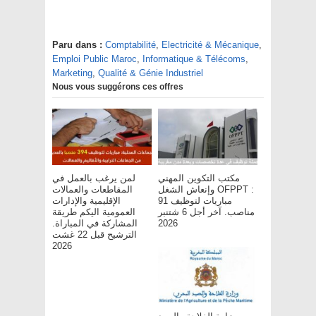
Paru dans :
Comptabilité
,
Electricité & Mécanique
,
Emploi Public Maroc
,
Informatique & Télécoms
,
Marketing
,
Qualité & Génie Industriel
Nous vous suggérons ces offres
مكتب التكوين المهني
لمن يرغب بالعمل في
وإنعاش الشغل OFPPT :
المقاطعات والعمالات
مباريات لتوظيف 91
الإقليمية والإدارات
مناصب. آخر أجل 6 شتنبر
العمومية اليكم طريقة
المشاركة في المباراة.
2026
الترشيح قبل 22 غشت
2026