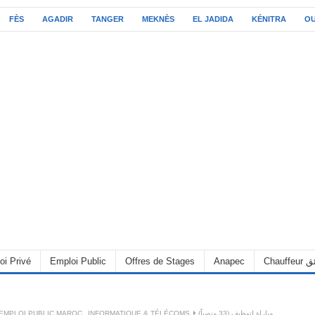
FÈS
AGADIR
TANGER
MEKNÈS
EL JADIDA
KÉNITRA
O
oi Privé
Emploi Public
Offres de Stages
Anapec
Chauff
EMPLOI PUBLIC MAROC
,
INFORMATIQUE & TÉLÉCOMS
مباراة لتوظيف (33 منصباً)