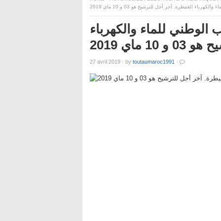
لكهرباء القنيطرة. آخر أجل للترشيح هو 03 و 10 ماي 2019
باً) بالمكتب الوطني للماء والكهرباء
 ماي 2019
27 avril 2019
·
by
toutaumaroc1991
·