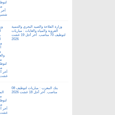
وزارة الفلاحة والصيد البحري والتنمية
القروية والمياه والغابات : مباريات
لتوظيف 70 مناصب. آخر أجل 19 غشت
2026
بنك المغرب : مباريات لتوظيف 08
مناصب. آخر أجل 18 غشت 2026