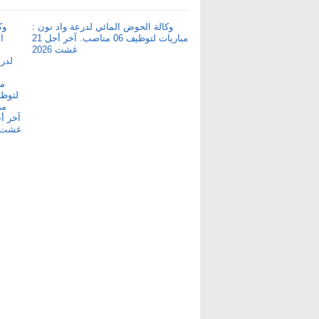
وكالة الحوض المائي لدرعة واد نون :
مباريات لتوظيف 06 مناصب. آخر أجل 21
غشت 2026