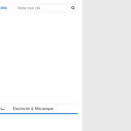
UJDA
eur سائق
Electricité & Mécanique