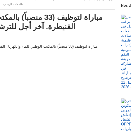
بالمكتب الوطني للماء وا
Nos d
مباراة لتوظيف (33 منص
القنيطرة. آخر أجل للترشيح هو 03 و 10