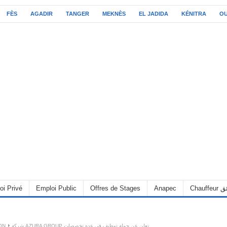
FÈS
AGADIR
TANGER
MEKNÈS
EL JADIDA
KÉNITRA
O
oi Privé
Emploi Public
Offres de Stages
Anapec
Chauff
ON
شركة AZURA GROUP تعلن عن حملة توظيف في عدة تخصصات