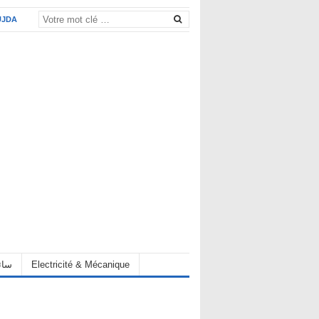
UJDA
eur سائق
Electricité & Mécanique