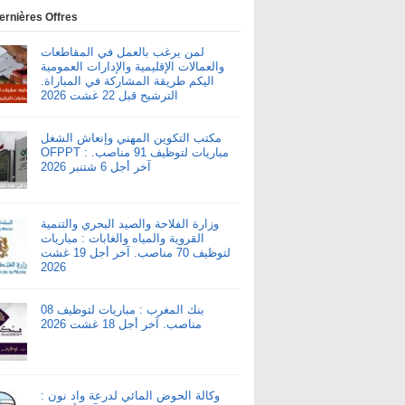
ernières Offres
لمن يرغب بالعمل في المقاطعات
والعمالات الإقليمية والإدارات العمومية
اليكم طريقة المشاركة في المباراة.
الترشيح قبل 22 غشت 2026
مكتب التكوين المهني وإنعاش الشغل
OFPPT : مباريات لتوظيف 91 مناصب.
آخر أجل 6 شتنبر 2026
وزارة الفلاحة والصيد البحري والتنمية
القروية والمياه والغابات : مباريات
لتوظيف 70 مناصب. آخر أجل 19 غشت
2026
بنك المغرب : مباريات لتوظيف 08
مناصب. آخر أجل 18 غشت 2026
وكالة الحوض المائي لدرعة واد نون :