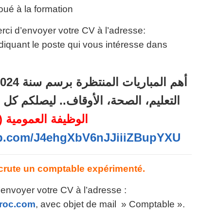
loué à la formation
rci d’envoyer votre CV à l’adresse:
diquant le poste qui vous intéresse dans
التعليم، الصحة، الأوقاف.. ليصلكم ك
الوظيفة العمومية (71)
app.com/J4ehgXbV6nJJiiiZBupYXU
ute un comptable expérimenté.
’envoyer votre CV à l’adresse :
roc.com
, avec objet de mail » Comptable ».