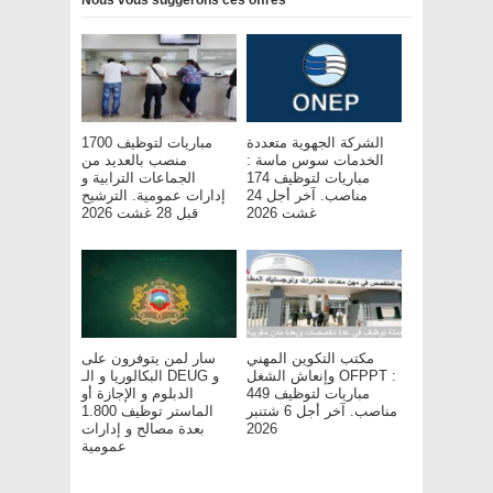
Nous vous suggérons ces offres
الشركة الجهوية متعددة
مباريات لتوظيف 1700
الخدمات سوس ماسة :
منصب بالعديد من
مباريات لتوظيف 174
الجماعات الترابية و
مناصب. آخر أجل 24
إدارات عمومية. الترشيح
غشت 2026
قبل 28 غشت 2026
مكتب التكوين المهني
سار لمن يتوفرون على
وإنعاش الشغل OFPPT :
البكالوريا و الـ DEUG و
مباريات لتوظيف 449
الدبلوم و الإجازة أو
مناصب. آخر أجل 6 شتنبر
الماستر توظيف 1.800
بعدة مصالح و إدارات
2026
عمومية