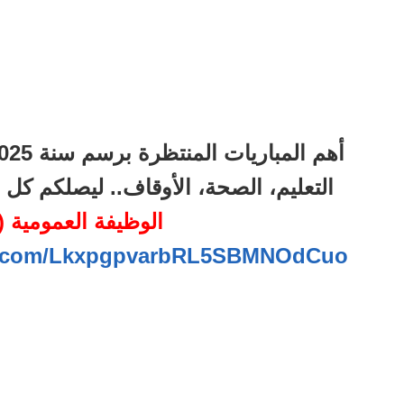
التعليم، الصحة، الأوقاف.. ليصلكم ك
الوظيفة العمومية (95)
pp.com/LkxpgpvarbRL5SBMNOdCuo