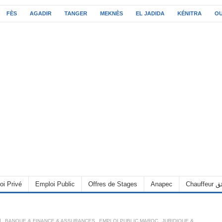
FÈS
AGADIR
TANGER
MEKNÈS
EL JADIDA
KÉNITRA
O
oi Privé
Emploi Public
Offres de Stages
Anapec
Chauff
ا
,
BANQUE & FINANCE & ASSURANCES
,
EMPLOI PUBLIC MAROC
,
JURIDIQUE &