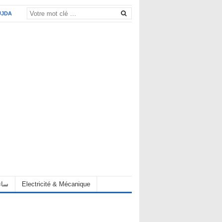
UJDA
eur سائق
Electricité & Mécanique