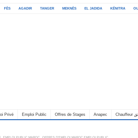
FÈS
AGADIR
TANGER
MEKNÈS
EL JADIDA
KÉNITRA
O
C سائق
Anapec
Offres de Stages
Emploi Public
oi Privé
OFFRES D'EMPLOI MAROC EMPLOI PUBLIC
,
EMPLOI PUBLIC MAROC
,
6