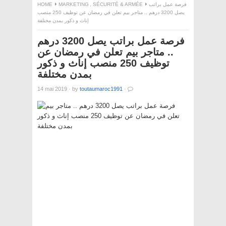
HOME
MARKETING
,
SÉCURITÉ & ARMÉE
فرصة عمل براتب
يصل 3200 درهم .. متاجر بيم تعلن في رمضان عن توظيف 250 منصب
إناث و ذكور بمدن مختلفة
فرصة عمل براتب يصل 3200 درهم
.. متاجر بيم تعلن في رمضان عن
توظيف 250 منصب إناث و ذكور
بمدن مختلفة
14 mai 2019
·
by
toutaumaroc1991
·