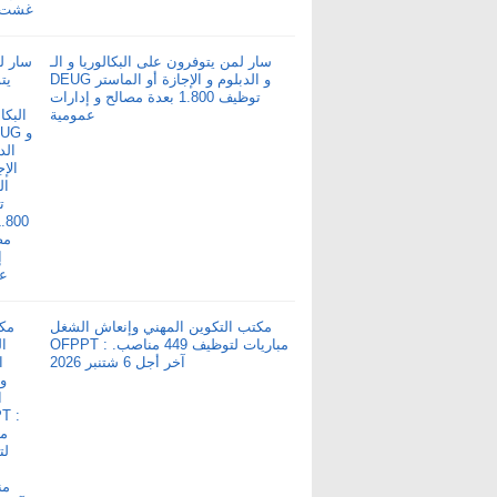
سار لمن يتوفرون على البكالوريا و الـ
DEUG و الدبلوم و الإجازة أو الماستر
توظيف 1.800 بعدة مصالح و إدارات
عمومية
مكتب التكوين المهني وإنعاش الشغل
OFPPT : مباريات لتوظيف 449 مناصب.
آخر أجل 6 شتنبر 2026