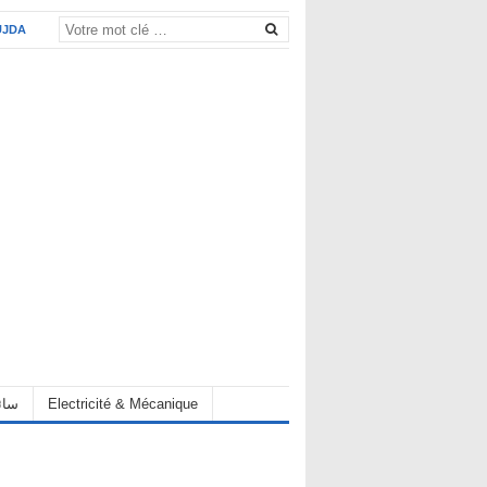
UJDA
eur سائق
Electricité & Mécanique