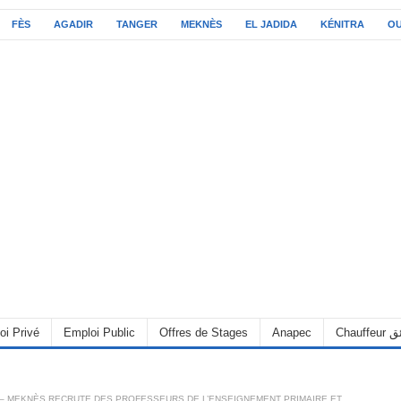
FÈS
AGADIR
TANGER
MEKNÈS
EL JADIDA
KÉNITRA
O
oi Privé
Emploi Public
Offres de Stages
Anapec
Chauff
– MEKNÈS RECRUTE DES PROFESSEURS DE L’ENSEIGNEMENT PRIMAIRE ET