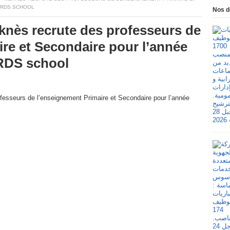
BIRDS SCHOOL
Nos d
ès recrute des professeurs de
re et Secondaire pour l’année
IRDS school