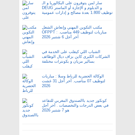
سار لمن يتوفرون على البكالوريا و الـ
DEUG و الدبلوم و الإجازة أو الماستر
توظيف 1.800 بعدة مصالح و إدارات عمومية
مكتب التكوين المهني وإنعاش الشغل
OFPPT : مباريات لتوظيف 449 مناصب.
آخر أجل 6 شتنبر 2026
الشباب اللي كيقلب على الخدمة في
الشركات الكبرى كاين بزاف ديال الوظائف
بسالير مزيان و بكونترات مختلفة
الوكالة الحضرية للرباط وسلا : مباريات
لتوظيف 07 مناصب. آخر أجل 31 غشت
2026
كونكور جديد باالصندوق المغربي للتقاعد
في بعض الدرجات والتخصصات . آخر أجل
هو 7 شتنبر 2026