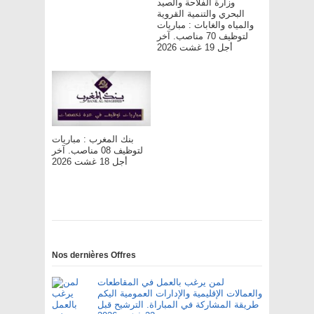
وزارة الفلاحة والصيد
البحري والتنمية القروية
والمياه والغابات : مباريات
لتوظيف 70 مناصب. آخر
أجل 19 غشت 2026
بنك المغرب : مباريات
لتوظيف 08 مناصب. آخر
أجل 18 غشت 2026
Nos dernières Offres
لمن يرغب بالعمل في المقاطعات
والعمالات الإقليمية والإدارات العمومية اليكم
طريقة المشاركة في المباراة. الترشيح قبل