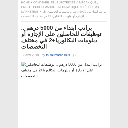
HOME
COMPTABILITÉ
,
ELECTRICITÉ & MÉCANIQUE
,
EMPLOI PUBLIC MAROC
,
INFORMATIQUE & TÉLÉCOMS
,
MARKETING
براتب ابتداء من 5000 درهم .. توظيفات للحاصلين على
الإجازة أو دبلومات البكالوريا+2 في مختلف التخصصات
براتب ابتداء من 5000 درهم ..
توظيفات للحاصلين على الإجازة أو
دبلومات البكالوريا+2 في مختلف
التخصصات
12 avril 2019
·
by
toutaumaroc1991
·