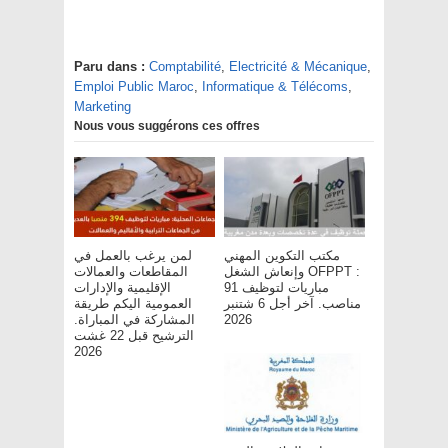
Paru dans :
Comptabilité
,
Electricité & Mécanique
,
Emploi Public Maroc
,
Informatique & Télécoms
,
Marketing
Nous vous suggérons ces offres
مكتب التكوين المهني
لمن يرغب بالعمل في
وإنعاش الشغل OFPPT :
المقاطعات والعمالات
مباريات لتوظيف 91
الإقليمية والإدارات
مناصب. آخر أجل 6 شتنبر
العمومية اليكم طريقة
المشاركة في المباراة.
2026
الترشيح قبل 22 غشت
2026