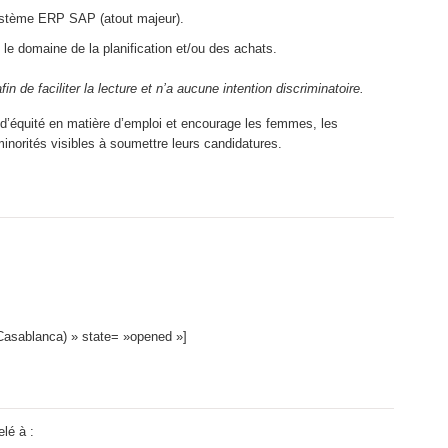
ystème ERP SAP (atout majeur).
le domaine de la planification et/ou des achats.
in de faciliter la lecture et n’a aucune intention discriminatoire.
 d’équité en matière d’emploi et encourage les femmes, les
orités visibles à soumettre leurs candidatures.
(Casablanca) » state= »opened »]
lé à :