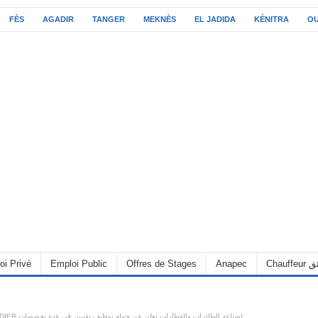
FÈS
AGADIR
TANGER
MEKNÈS
EL JADIDA
KÉNITRA
O
oi Privé
Emploi Public
Offres de Stages
Anapec
Chauff
شركة BOMBARDIER لصناعة الطائرات والقطارات تعلن عن حملة توظيف تقنيين في عدة تخصصات