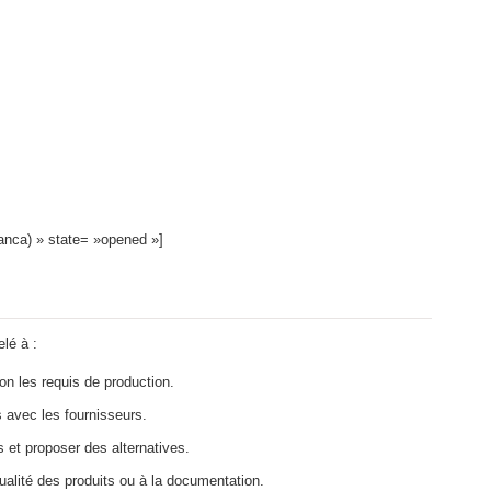
lanca) » state= »opened »]
lé à :
n les requis de production.
 avec les fournisseurs.
 et proposer des alternatives.
ualité des produits ou à la documentation.