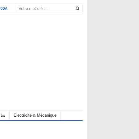
UJDA
eur سائق
Electricité & Mécanique