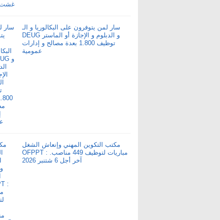
سار لمن يتوفرون على البكالوريا و الـ
DEUG و الدبلوم و الإجازة أو الماستر
توظيف 1.800 بعدة مصالح و إدارات
عمومية
مكتب التكوين المهني وإنعاش الشغل
OFPPT : مباريات لتوظيف 449 مناصب.
آخر أجل 6 شتنبر 2026