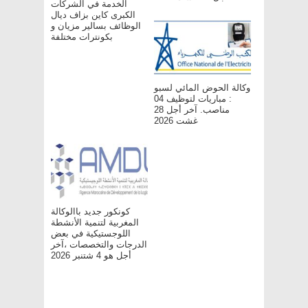
الخدمة في الشركات
الكبرى كاين بزاف ديال
الوظائف بسالير مزيان و
بكونترات مختلفة
وكالة الحوض المائي لسبو
: مباريات لتوظيف 04
مناصب. آخر أجل 28
غشت 2026
كونكور جديد باالوكالة
المغربية لتنمية الأنشطة
اللوجستيكية في بعض
الدرجات والتخصصات ،آخر
أجل هو 4 شتنبر 2026