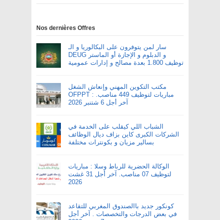
Nos dernières Offres
سار لمن يتوفرون على البكالوريا و الـ
DEUG و الدبلوم و الإجازة أو الماستر
توظيف 1.800 بعدة مصالح و إدارات عمومية
مكتب التكوين المهني وإنعاش الشغل
OFPPT : مباريات لتوظيف 449 مناصب.
آخر أجل 6 شتنبر 2026
الشباب اللي كيقلب على الخدمة في
الشركات الكبرى كاين بزاف ديال الوظائف
بسالير مزيان و بكونترات مختلفة
الوكالة الحضرية للرباط وسلا : مباريات
لتوظيف 07 مناصب. آخر أجل 31 غشت
2026
كونكور جديد باالصندوق المغربي للتقاعد
في بعض الدرجات والتخصصات . آخر أجل