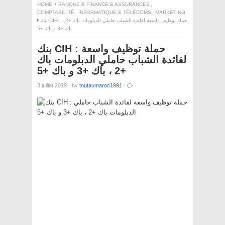
HOME
BANQUE & FINANCE & ASSURANCES
,
COMPTABILITÉ
,
INFORMATIQUE & TÉLÉCOMS
,
MARKETING
بنك CIH : حملة توظيف واسعة لفائدة الشباب حاملي الدبلومات باك +2 ،
باك +3 و باك +5
بنك CIH : حملة توظيف واسعة
لفائدة الشباب حاملي الدبلومات باك
+2 ، باك +3 و باك +5
3 juillet 2019
·
by
toutaumaroc1991
·