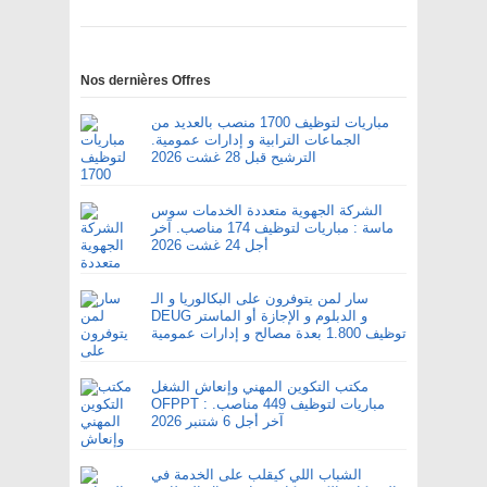
Nos dernières Offres
مباريات لتوظيف 1700 منصب بالعديد من
الجماعات الترابية و إدارات عمومية.
الترشيح قبل 28 غشت 2026
الشركة الجهوية متعددة الخدمات سوس
ماسة : مباريات لتوظيف 174 مناصب. آخر
أجل 24 غشت 2026
سار لمن يتوفرون على البكالوريا و الـ
DEUG و الدبلوم و الإجازة أو الماستر
توظيف 1.800 بعدة مصالح و إدارات عمومية
مكتب التكوين المهني وإنعاش الشغل
OFPPT : مباريات لتوظيف 449 مناصب.
آخر أجل 6 شتنبر 2026
الشباب اللي كيقلب على الخدمة في