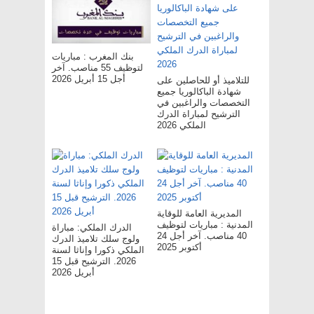
بنك المغرب : مباريات
لتوظيف 55 مناصب. آخر
أجل 15 أبريل 2026
للتلاميذ أو للحاصلين على
شهادة الباكالوريا جميع
التخصصات والراغبين في
الترشيح لمباراة الدرك
الملكي 2026
المديرية العامة للوقاية
المدنية : مباريات لتوظيف
الدرك الملكي: مباراة
40 مناصب. آخر أجل 24
ولوج سلك تلاميذ الدرك
أكتوبر 2025
الملكي ذكورا وإناثا لسنة
2026. الترشيح قبل 15
أبريل 2026