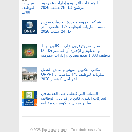
الجماعات الترابية و إدارات عمومية.
الترشيح قبل 28 غشت 2026
الشركة الجهوية متعددة الخدمات سوس
ماسة : مباريات لتوظيف 174 مناصب. آخر
أجل 24 غشت 2026
سار لمن يتوفرون على البكالوريا و الـ
DEUG و الدبلوم و الإجازة أو الماستر
توظيف 1.800 بعدة مصالح و إدارات عمومية
مكتب التكوين المهني وإنعاش الشغل
OFPPT : مباريات لتوظيف 449 مناصب.
آخر أجل 6 شتنبر 2026
الشباب اللي كيقلب على الخدمة في
الشركات الكبرى كاين بزاف ديال الوظائف
بسالير مزيان و بكونترات مختلفة
© 2026
Toutaumaroc.com
. - Tous droits réservés.