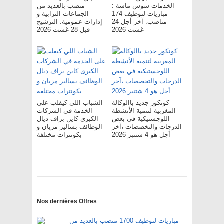
الخدمات سوس ماسة :
منصب بالعديد من
مباريات لتوظيف 174
الجماعات الترابية و
مناصب. آخر أجل 24
إدارات عمومية. الترشيح
غشت 2026
قبل 28 غشت 2026
كونكور جديد باالوكالة
الشباب اللي كيقلب على
المغربية لتنمية الأنشطة
الخدمة في الشركات
اللوجستيكية في بعض
الكبرى كاين بزاف ديال
الدرجات والتخصصات ،آخر
الوظائف بسالير مزيان و
أجل هو 4 شتنبر 2026
بكونترات مختلفة
Nos dernières Offres
مباريات لتوظيف 1700 منصب بالعديد من