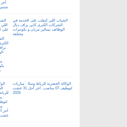
الشباب اللي كيقلب على الخدمة في
الشركات الكبرى كاين بزاف ديال
الوظائف بسالير مزيان و بكونترات
مختلفة
الوكالة الحضرية للرباط وسلا : مباريات
لتوظيف 07 مناصب. آخر أجل 31 غشت
2026