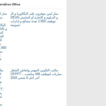
ernières Offres
سار لمن يتوفرون على البكالوريا و الـ
DEUG و الدبلوم و الإجازة أو الماستر
توظيف 1.800 بعدة مصالح و إدارات
عمومية
مكتب التكوين المهني وإنعاش الشغل
OFPPT : مباريات لتوظيف 449 مناصب.
آخر أجل 6 شتنبر 2026