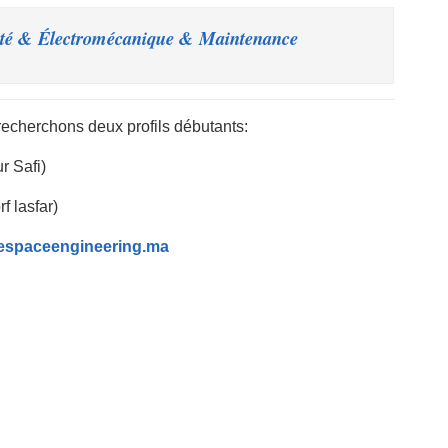
é & Électromécanique & Maintenance – أهم اعلانات
recherchons deux profils débutants:
r Safi)
f lasfar)
@espaceengineering.ma