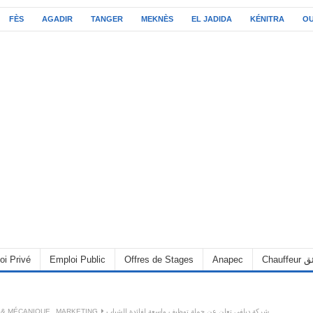
FÈS
AGADIR
TANGER
MEKNÈS
EL JADIDA
KÉNITRA
O
oi Privé
Emploi Public
Offres de Stages
Anapec
Chauff
 & MÉCANIQUE
,
MARKETING
شركة ديلفي تعلن عن حملة توظيف واسعة لفائدة الشباب