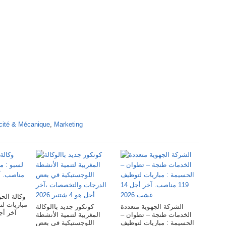
icité & Mécanique
,
Marketing
وكالة ا :
الشركة الجهوية متعددة
كونكور جديد باالوكالة
آخر أجل 28 غش
الخدمات طنجة – تطوان –
المغربية لتنمية الأنشطة
الحسيمة : مباريات لتوظيف
اللوجستيكية في بعض