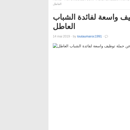
العاطل
ف واسعة لفائدة الشباب
العاطل
14 mai 2019
·
by
toutaumaroc1991
·