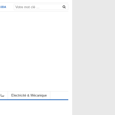
UJDA
eur سائق
Electricité & Mécanique