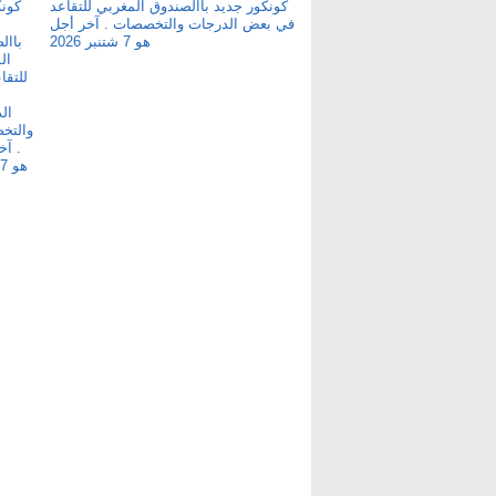
كونكور جديد باالصندوق المغربي للتقاعد
في بعض الدرجات والتخصصات . آخر أجل
هو 7 شتنبر 2026