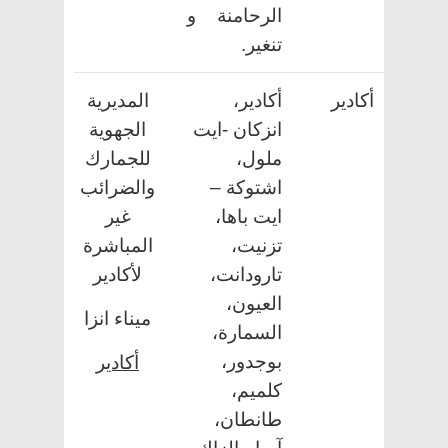
الرحامنة و
تنغير.
أكادير
أكادير،
المديرية
انزكان -ايت
الجهوية
ملول،
للجمارك
اشتوكة
–
والضرائب
ايت باها،
غير
تزنيت،
المباشرة
تارودانت،
لأكادير
العيون،
ميناء انزا
السمارة،
بوجدور،
أكادير
كلميم،
طانطان
،