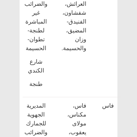
العرائش،
والضرائب
شفشاون،
غير
الفنيدق-
المباشرة
المضيق،
لطنجة-
وزان
تطوان-
والحسيمة.
الحسيمة
شارع
الكندي
طنجة
فاس
فاس،
المديرية
مكناس،
الجهوية
مولاى
للجمارك
يعقوب،
والضرائب