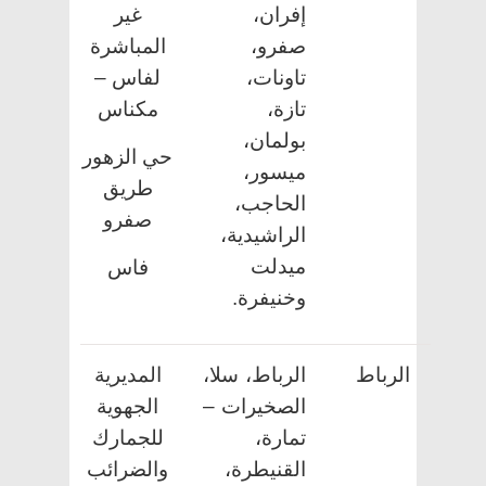
إفران،
غير
صفرو،
المباشرة
تاونات،
لفاس –
تازة،
مكناس
بولمان،
حي الزهور
ميسور،
طريق
الحاجب،
صفرو
الراشيدية،
ميدلت
فاس
وخنيفرة.
الرباط
الرباط، سلا،
المديرية
الصخيرات –
الجهوية
تمارة،
للجمارك
القنيطرة،
والضرائب