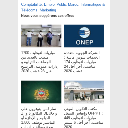
Comptabilité
,
Emploi Public Maroc
,
Informatique &
Télécoms
,
Marketing
Nous vous suggérons ces offres
الشركة الجهوية متعددة
مباريات لتوظيف 1700
الخدمات سوس ماسة :
منصب بالعديد من
مباريات لتوظيف 174
الجماعات الترابية و
مناصب. آخر أجل 24
إدارات عمومية. الترشيح
غشت 2026
قبل 28 غشت 2026
مكتب التكوين المهني
سار لمن يتوفرون على
وإنعاش الشغل OFPPT :
البكالوريا و الـ DEUG و
مباريات لتوظيف 449
الدبلوم و الإجازة أو
مناصب. آخر أجل 6 شتنبر
الماستر توظيف 1.800
2026
بعدة مصالح و إدارات