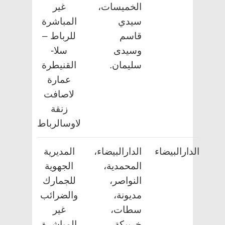
الخميسات،
غير
سيدي
المباشرة
قاسم
للرباط –
وسيدى
سلا-
سليمان.
القنيطرة
عمارة
لاصافت
زنقة
لاوس
الرباط
الدارالبيضاء
الدارالبيضاء،
المديرية
المحمدية،
الجهوية
النواصر،
للجمارك
مديونة،
والضرائب
سطات،
غير
خريبكة،
المباشرة