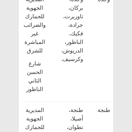
بركان،
الجهوية
تاوريرت،
للجمارك
جرادة،
والضرائب
فكيك،
غير
الناظور،
المباشرة
الدريوش،
للشرق
وكرسيف.
شارع
الحسن
الثاني
الناظور
طنجة
طنجة،
المديرية
أصيلا،
الجهوية
تطوان،
للجمارك