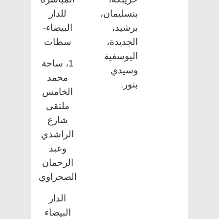
بنسليمان،
للدار
برشيد،
البيضاء-
الجديدة،
سطات
اليوسفية
1، ساحة
وسيدي
محمد
بنور.
الخامس
ملتقى
شارع
الراشدي
وعبد
الرحمان
الصحراوي
الدار
البيضاء