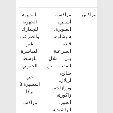
مراكش
مراكش،
المديرية
أسفي،
الجهوية
الصويرة،
للجمارك
شيشاوة،
والضرائب
قلعة
غير
السراغنة،
المباشرة
بنى ملال،
للوسط
الفقيه بن
الجنوبي
صالح،
حي
أزيلال،
المسيرة 3
ورزازات،
تركا
زاكورة،
الحوز،
مراكش
الراشيدية،