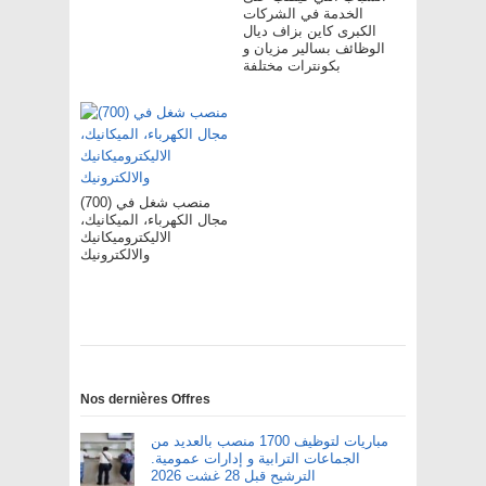
الخدمة في الشركات
الكبرى كاين بزاف ديال
الوظائف بسالير مزيان و
بكونترات مختلفة
(700) منصب شغل في
مجال الكهرباء، الميكانيك،
الاليكتروميكانيك
والالكترونيك
Nos dernières Offres
مباريات لتوظيف 1700 منصب بالعديد من
الجماعات الترابية و إدارات عمومية.
الترشيح قبل 28 غشت 2026