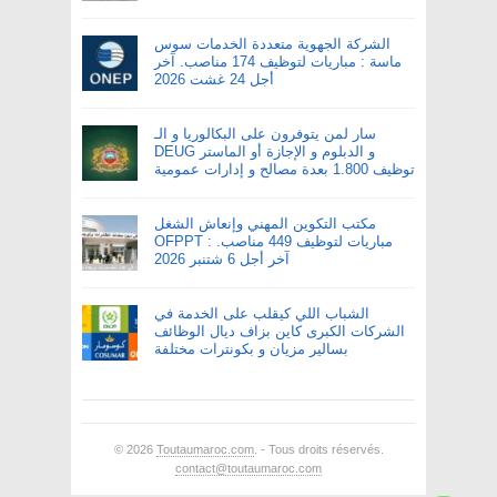
الشركة الجهوية متعددة الخدمات سوس
ماسة : مباريات لتوظيف 174 مناصب. آخر
أجل 24 غشت 2026
سار لمن يتوفرون على البكالوريا و الـ
DEUG و الدبلوم و الإجازة أو الماستر
توظيف 1.800 بعدة مصالح و إدارات عمومية
مكتب التكوين المهني وإنعاش الشغل
OFPPT : مباريات لتوظيف 449 مناصب.
آخر أجل 6 شتنبر 2026
الشباب اللي كيقلب على الخدمة في
الشركات الكبرى كاين بزاف ديال الوظائف
بسالير مزيان و بكونترات مختلفة
© 2026
Toutaumaroc.com
. - Tous droits réservés.
contact@toutaumaroc.com