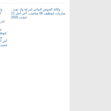
وكالة الحوض المائي لدرعة واد نون :
مباريات لتوظيف 06 مناصب. آخر أجل 21
غشت 2026