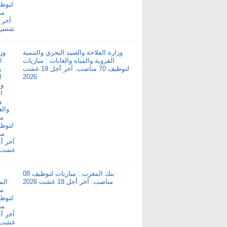
وزارة الفلاحة والصيد البحري والتنمية
القروية والمياه والغابات : مباريات
لتوظيف 70 مناصب. آخر أجل 19 غشت
2026
بنك المغرب : مباريات لتوظيف 08
مناصب. آخر أجل 18 غشت 2026