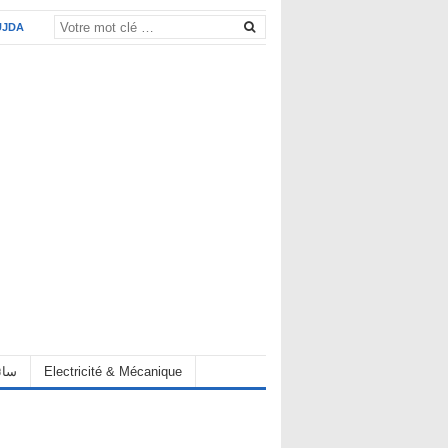
UJDA
eur سائق
Electricité & Mécanique