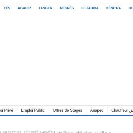
FÈS
AGADIR
TANGER
MEKNÈS
EL JADIDA
KÉNITRA
O
oi Privé
Emploi Public
Offres de Stages
Anapec
Chauff
S
,
MARKETING
,
SÉCURITÉ & ARMÉE
هــام للشباب .. شركة دكاتلون تفتتح 26 متجر