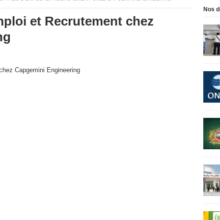
Nos d
mploi et Recrutement chez
ng