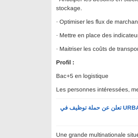
stockage.
· Optimiser les flux de marchand
· Mettre en place des indicateu
· Maitriser les coûts de transpo
Profil :
Bac+5 en logistique
Les personnes intéressées, me
شركة URBAN ELECTRONICS & AZURA GROUP تعلن عن حملة توظيف في
Une grande multinationale sit