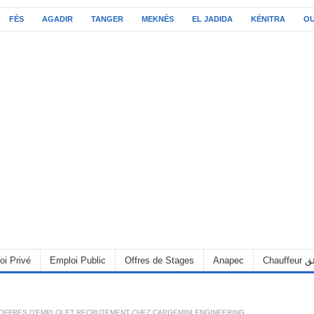
FÈS
AGADIR
TANGER
MEKNÈS
EL JADIDA
KÉNITRA
O
oi Privé
Emploi Public
Offres de Stages
Anapec
Chauff
OFFRES D’EMPLOI ET RECRUTEMENT CHEZ CAPGEMINI ENGINEERING