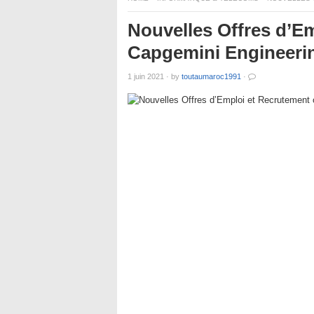
Nouvelles Offres d’E
Capgemini Engineeri
1 juin 2021
·
by
toutaumaroc1991
·