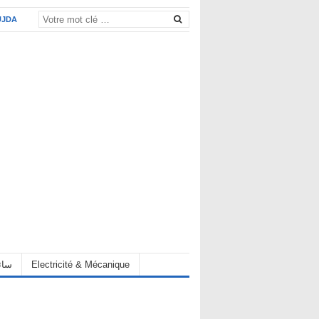
UJDA
eur سائق
Electricité & Mécanique