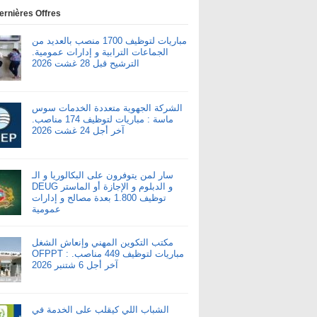
ernières Offres
مباريات لتوظيف 1700 منصب بالعديد من
الجماعات الترابية و إدارات عمومية.
الترشيح قبل 28 غشت 2026
الشركة الجهوية متعددة الخدمات سوس
ماسة : مباريات لتوظيف 174 مناصب.
آخر أجل 24 غشت 2026
سار لمن يتوفرون على البكالوريا و الـ
DEUG و الدبلوم و الإجازة أو الماستر
توظيف 1.800 بعدة مصالح و إدارات
عمومية
مكتب التكوين المهني وإنعاش الشغل
OFPPT : مباريات لتوظيف 449 مناصب.
آخر أجل 6 شتنبر 2026
الشباب اللي كيقلب على الخدمة في