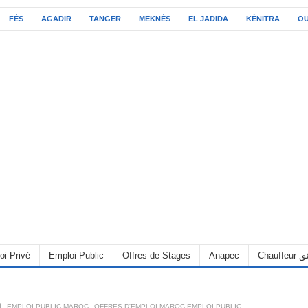
FÈS
AGADIR
TANGER
MEKNÈS
EL JADIDA
KÉNITRA
O
C سائق
Anapec
Offres de Stages
Emploi Public
oi Privé
OFFRES D'EMPLOI MAROC EMPLOI PUBLIC
,
EMPLOI PUBLIC MAROC
,
6