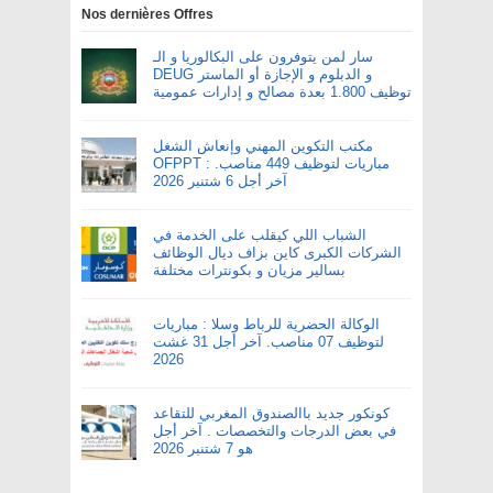
Nos dernières Offres
سار لمن يتوفرون على البكالوريا و الـ
DEUG و الدبلوم و الإجازة أو الماستر
توظيف 1.800 بعدة مصالح و إدارات عمومية
مكتب التكوين المهني وإنعاش الشغل
OFPPT : مباريات لتوظيف 449 مناصب.
آخر أجل 6 شتنبر 2026
الشباب اللي كيقلب على الخدمة في
الشركات الكبرى كاين بزاف ديال الوظائف
بسالير مزيان و بكونترات مختلفة
الوكالة الحضرية للرباط وسلا : مباريات
لتوظيف 07 مناصب. آخر أجل 31 غشت
2026
كونكور جديد باالصندوق المغربي للتقاعد
في بعض الدرجات والتخصصات . آخر أجل
هو 7 شتنبر 2026