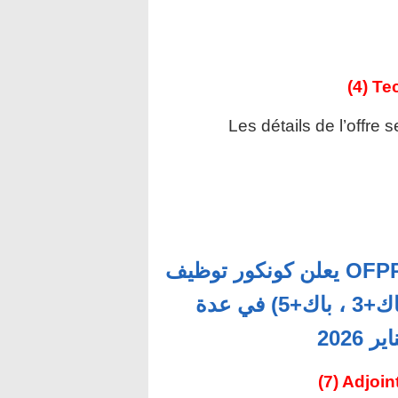
(4) T
Les détails de l’offre 
مكتب التكوين المهني وإنعاش الشغل OFPPT يعلن كونكور توظيف
أزيد من 133 منصب جديد (باك+2 ، باك+3 ، باك+5) في عدة
(7) Adjoi