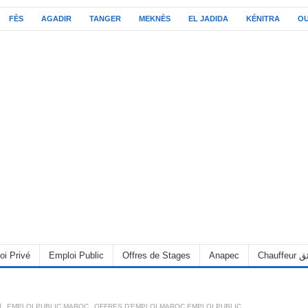
FÈS
AGADIR
TANGER
MEKNÈS
EL JADIDA
KÉNITRA
O
C سائق
Anapec
Offres de Stages
Emploi Public
oi Privé
OFFRES D'EMPLOI MAROC EMPLOI PUBLIC
,
EMPLOI PUBLIC MAROC
,
6