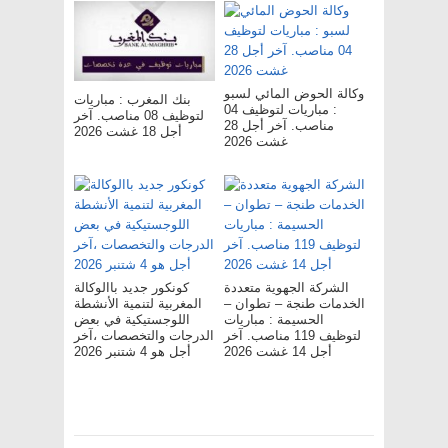
وكالة الحوض المائي لسبو
بنك المغرب : مباريات
: مباريات لتوظيف 04
لتوظيف 08 مناصب. آخر
مناصب. آخر أجل 28
أجل 18 غشت 2026
غشت 2026
الشركة الجهوية متعددة
كونكور جديد باالوكالة
الخدمات طنجة – تطوان –
المغربية لتنمية الأنشطة
الحسيمة : مباريات
اللوجستيكية في بعض
لتوظيف 119 مناصب. آخر
الدرجات والتخصصات ،آخر
أجل 14 غشت 2026
أجل هو 4 شتنبر 2026