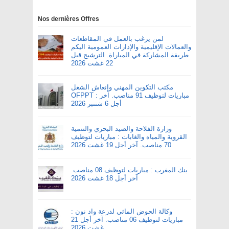
Nos dernières Offres
لمن يرغب بالعمل في المقاطعات
والعمالات الإقليمية والإدارات العمومية اليكم
طريقة المشاركة في المباراة. الترشيح قبل
22 غشت 2026
مكتب التكوين المهني وإنعاش الشغل
OFPPT : مباريات لتوظيف 91 مناصب. آخر
أجل 6 شتنبر 2026
وزارة الفلاحة والصيد البحري والتنمية
القروية والمياه والغابات : مباريات لتوظيف
70 مناصب. آخر أجل 19 غشت 2026
بنك المغرب : مباريات لتوظيف 08 مناصب.
آخر أجل 18 غشت 2026
وكالة الحوض المائي لدرعة واد نون :
مباريات لتوظيف 06 مناصب. آخر أجل 21
غشت 2026