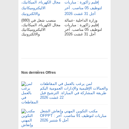
وزارة الداخلية -عمالة
(880) منصب شغل في
إقليم زاكورة : مباريات
مجال الكهرباء، الميكانيك،
لتوظيف 05 مناصب. آخر
الاليكتروميكانيك
أجل 31 غشت 2026
والالكترونيك
Nos dernières Offres
لمن يرغب بالعمل في المقاطعات
والعمالات الإقليمية والإدارات العمومية اليكم
طريقة المشاركة في المباراة. الترشيح قبل
22 غشت 2026
مكتب التكوين المهني وإنعاش الشغل
OFPPT : مباريات لتوظيف 91 مناصب. آخر
أجل 6 شتنبر 2026