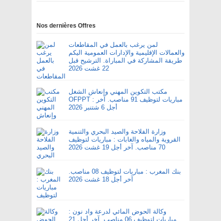
Nos dernières Offres
لمن يرغب بالعمل في المقاطعات
والعمالات الإقليمية والإدارات العمومية اليكم
طريقة المشاركة في المباراة. الترشيح قبل
22 غشت 2026
مكتب التكوين المهني وإنعاش الشغل
OFPPT : مباريات لتوظيف 91 مناصب. آخر
أجل 6 شتنبر 2026
وزارة الفلاحة والصيد البحري والتنمية
القروية والمياه والغابات : مباريات لتوظيف
70 مناصب. آخر أجل 19 غشت 2026
بنك المغرب : مباريات لتوظيف 08 مناصب.
آخر أجل 18 غشت 2026
وكالة الحوض المائي لدرعة واد نون :
مباريات لتوظيف 06 مناصب. آخر أجل 21