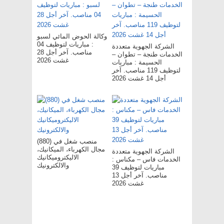
وكالة الحوض المائي لسبو
: مباريات لتوظيف 04
الشركة الجهوية متعددة
مناصب. آخر أجل 28
الخدمات طنجة – تطوان –
غشت 2026
الحسيمة : مباريات
لتوظيف 119 مناصب. آخر
أجل 14 غشت 2026
(880) منصب شغل في
مجال الكهرباء، الميكانيك،
الشركة الجهوية متعددة
الاليكتروميكانيك
الخدمات فاس – مکناس :
والالكترونيك
مباريات لتوظيف 39
مناصب. آخر أجل 13
غشت 2026