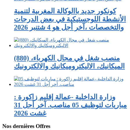
كونكور جديد باالوكالة المغربية لتنمية
الأنشطة اللوجستيكية في بعض الدرجات
والتخصصات ،آخر أجل هو 4 شتنبر 2026
(880) منصب شغل في مجال الكهرباء،
الميكانيك، الاليكتروميكانيك والالكترونيك
وزارة الداخلية -عمالة إقليم زاكورة :
مباريات لتوظيف 05 مناصب. آخر أجل 31
غشت 2026
Nos dernières Offres