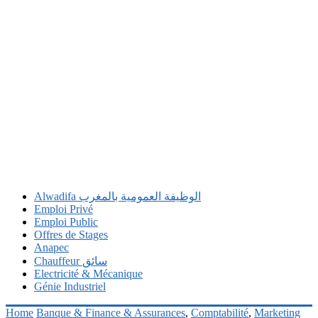
Alwadifa الوظيفة العمومية بالمغرب
Emploi Privé
Emploi Public
Offres de Stages
Anapec
Chauffeur سائق
Electricité & Mécanique
Génie Industriel
Home
Banque & Finance & Assurances
,
Comptabilité
,
Marketing