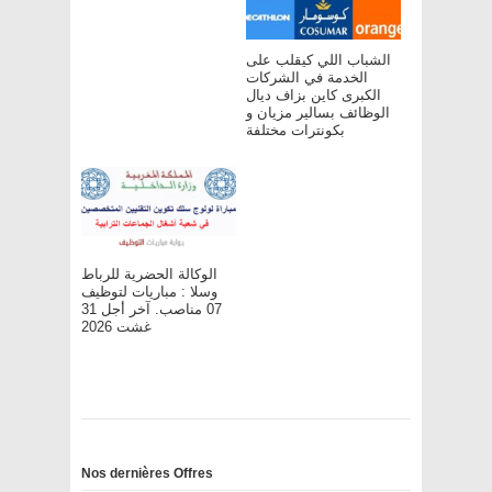
الشباب اللي كيقلب على
الخدمة في الشركات
الكبرى كاين بزاف ديال
الوظائف بسالير مزيان و
بكونترات مختلفة
الوكالة الحضرية للرباط
وسلا : مباريات لتوظيف
07 مناصب. آخر أجل 31
غشت 2026
Nos dernières Offres