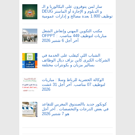
سار لمن يتوفرون على البكالوريا و الـ
DEUG و الدبلوم و الإجازة أو الماستر
توظيف 1.800 بعدة مصالح و إدارات عمومية
مكتب التكوين المهني وإنعاش الشغل
OFPPT : مباريات لتوظيف 449 مناصب.
آخر أجل 6 شتنبر 2026
الشباب اللي كيقلب على الخدمة في
الشركات الكبرى كاين بزاف ديال الوظائف
بسالير مزيان و بكونترات مختلفة
الوكالة الحضرية للرباط وسلا : مباريات
لتوظيف 07 مناصب. آخر أجل 31 غشت
2026
كونكور جديد باالصندوق المغربي للتقاعد
في بعض الدرجات والتخصصات . آخر أجل
هو 7 شتنبر 2026