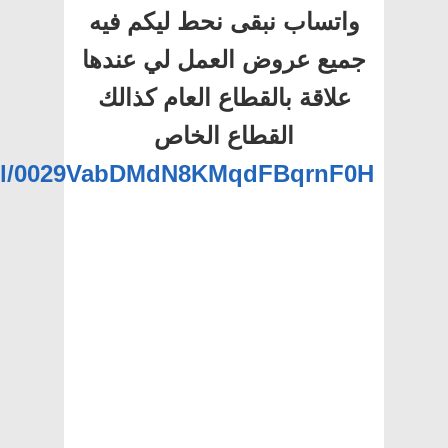
واتساب نبقى نحط ليكم فيه
جميع عروض العمل لي عندها
علاقة بالقطاع العام كذالك
القطاع الخاص
nel/0029VabDMdN8KMqdFBqrnF0H