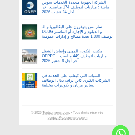
الشركة الجهوية متعددة الخدمات سوس
ماسة : مباريات لتوظيف 174 مناصب. آخر
أجل 24 غشت 2026
سار لمن يتوفرون على البكالوريا و الـ
DEUG و الدبلوم و الإجازة أو الماستر
توظيف 1.800 بعدة مصالح و إدارات عمومية
مكتب التكوين المهني وإنعاش الشغل
OFPPT : مباريات لتوظيف 449 مناصب.
آخر أجل 6 شتنبر 2026
الشباب اللي كيقلب على الخدمة في
الشركات الكبرى كاين بزاف ديال الوظائف
بسالير مزيان و بكونترات مختلفة
© 2026
Toutaumaroc.com
. - Tous droits réservés.
contact@toutaumaroc.com