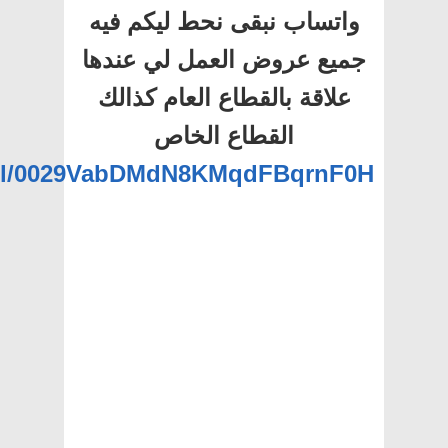
واتساب نبقى نحط ليكم فيه
جميع عروض العمل لي عندها
علاقة بالقطاع العام كذالك
القطاع الخاص
nel/0029VabDMdN8KMqdFBqrnF0H