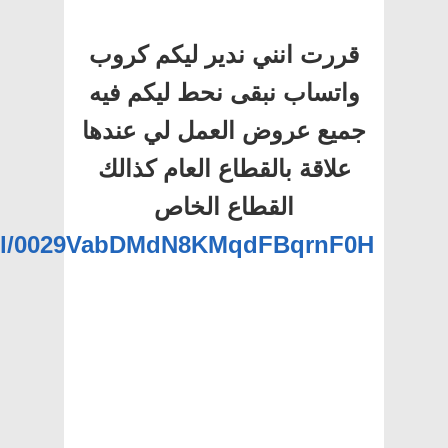
قررت انني ندير ليكم كروب
واتساب نبقى نحط ليكم فيه
جميع عروض العمل لي عندها
علاقة بالقطاع العام كذالك
القطاع الخاص
nel/0029VabDMdN8KMqdFBqrnF0H