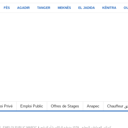
FÈS
AGADIR
TANGER
MEKNÈS
EL JADIDA
KÉNITRA
O
oi Privé
Emploi Public
Offres de Stages
Anapec
Chauff
ا
,
EMPLOI PUBLIC MAROC
بشهادة البكالوريا أو الدبلوم ISTA.. كونكور الجماعات المحلية