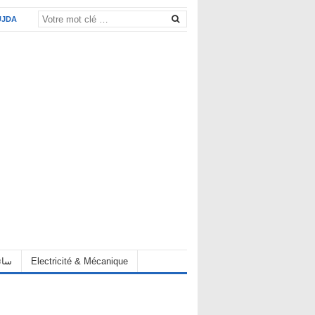
UJDA
eur سائق
Electricité & Mécanique