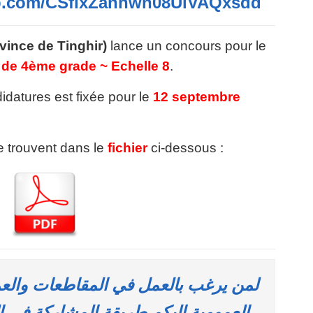
pp.com/CSfixZanhwn08UiVAQxsdd
nce de Tinghir)
lance un concours pour le
 de 4ème grade ~ Echelle 8
.
idatures est fixée pour le
12 septembre
se trouvent dans le
fichier
ci-dessous :
لمن يرغب بالعمل في المقاطعات والعمال