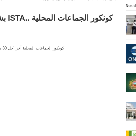
Nos d
كونك