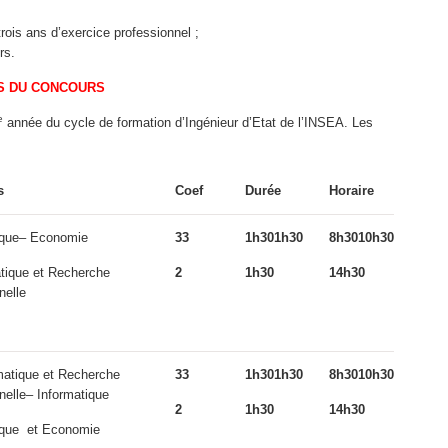
trois ans d’exercice professionnel ;
rs.
S DU CONCOURS
e
année du cycle de formation d’Ingénieur d’Etat de l’INSEA. Les
s
Coef
Durée
Horaire
tique– Economie
3
3
1h30
1h30
8h30
10h30
atique et Recherche
2
1h30
14h30
nelle
atique et Recherche
3
3
1h30
1h30
8h30
10h30
nelle– Informatique
2
1h30
14h30
tique et Economie