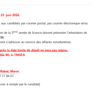
i 23 juin 2016.
ux candidats par courrier postal, par courrier électronique et/ou
ème
on de la 3
année de licence doivent présenter l’attestation de
016.
ent s’adresser au service des affaires estudiantines.
rès la date limite de dépôt ne sera pas retenu.
6à 9H, à l’INSEA
, Rabat, Maro
c
7 77 94 57
sier à remplir par le candidat]