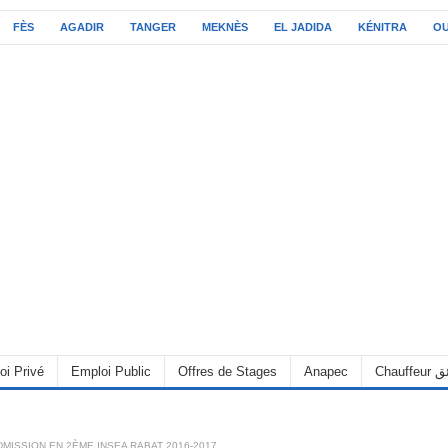
FÈS
AGADIR
TANGER
MEKNÈS
EL JADIDA
KÉNITRA
O
oi Privé
Emploi Public
Offres de Stages
Anapec
Chauff
MISSION EN 2ÈME INSEA RABAT 2016-2017