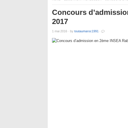
Concours d’admissio
2017
1 mai 2016
·
by
toutaumaroc1991
·