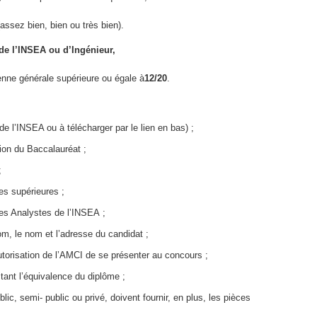
sez bien, bien ou très bien).
de l’INSEA ou d’Ingénieur,
ne générale supérieure ou égale à
12/20
.
e l’INSEA ou à télécharger par le lien en bas) ;
tion du Baccalauréat ;
;
es supérieures ;
les Analystes de l’INSEA ;
m, le nom et l’adresse du candidat ;
autorisation de l’AMCI de se présenter au concours ;
tant l’équivalence du diplôme ;
ic, semi- public ou privé, doivent fournir, en plus, les pièces