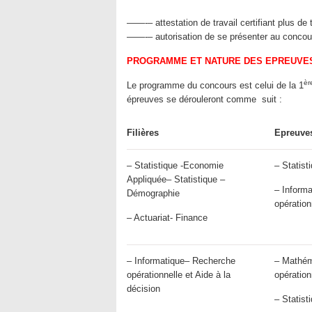
——-– attestation de travail certifiant plus de 
——-– autorisation de se présenter au concou
PROGRAMME ET NATURE DES EPREUVE
èr
Le programme du concours est celui de la 1
épreuves se dérouleront comme suit :
Filières
Epreuve
– Statistique -Economie
– Statis
Appliquée– Statistique –
– Inform
Démographie
opération
– Actuariat- Finance
– Informatique– Recherche
– Mathém
opérationnelle et Aide à la
opération
décision
– Statis