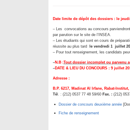
Date limite de dépôt des dossiers : le jeud
– Les convocations au concours parviendront a
par parution sur le site de l’INSEA.
– Les étudiants qui sont en cours de préparati
réussite au plus tard
le vendredi 1 juillet 2
– Pour tout renseignement, les candidats peuv
–
N.B :
Tout dossier incomplet ou parvenu ap
–
DATE & LIEU DU CONCOURS : 9 juillet 201
Adresse :
B.P. 6217, Madinat Al Irfane, Rabat-Institut
Té
l. : (212) 0537 77 48 59/60
Fax. :
(212) 053
Dossier de concours deuxième année
[Dos
Fiche de renseignement