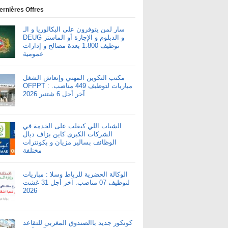
ernières Offres
سار لمن يتوفرون على البكالوريا و الـ
DEUG و الدبلوم و الإجازة أو الماستر
توظيف 1.800 بعدة مصالح و إدارات
عمومية
مكتب التكوين المهني وإنعاش الشغل
OFPPT : مباريات لتوظيف 449 مناصب.
آخر أجل 6 شتنبر 2026
الشباب اللي كيقلب على الخدمة في
الشركات الكبرى كاين بزاف ديال
الوظائف بسالير مزيان و بكونترات
مختلفة
الوكالة الحضرية للرباط وسلا : مباريات
لتوظيف 07 مناصب. آخر أجل 31 غشت
2026
كونكور جديد باالصندوق المغربي للتقاعد