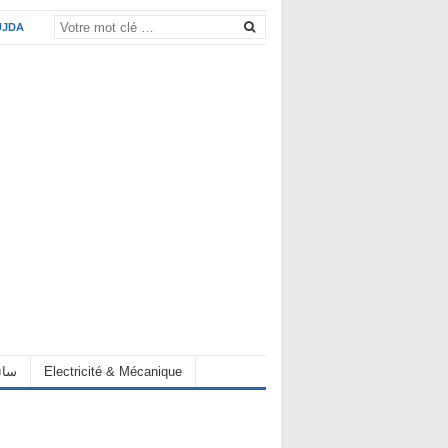
UJDA
eur سائق
Electricité & Mécanique