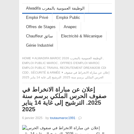
Alwadifa الوظيفة العمومية بالمغرب
Emploi Privé
Emploi Public
Offres de Stages
Anapec
Electricité & Mécanique
Chauffeur سائق
Génie Industriel
,
ALWADIFA MAROC 2026 الوظيفة العمومية بالمغرب
HOME
EMPLOI PUBLIC MAROC
,
OFFRES D'EMPLOI MAROC
EMPLOI PUBLIC TRAVAIL RECRUTEMENT DREAMJOB CDI
إعلان عن مباراة الانخراط في صفوف
SÉCURITÉ & ARMÉE
,
CDD
الحرس الملكي برسم سنة 2025. الترشيح إلى غاية 14 يناير 2025
إعلان عن مباراة الانخراط في
صفوف الحرس الملكي برسم سنة
2025. الترشيح إلى غاية 14 يناير
2025
6 janvier 2025
·
by
toutaumaroc1991
·