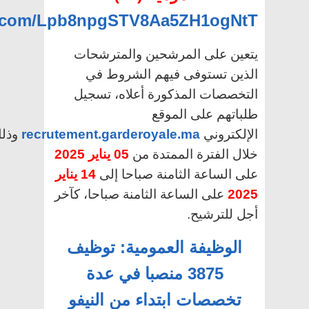
pp.com/Lpb8npgSTV8Aa5ZH1ogNtT
يتعين على المرشحين والمترشحات
الذين تستوفى فيهم الشروط في
التخصصات المذكورة أعلاه، تسجيل
طلباتهم على الموقع
الإلكتروني
recrutement.garderoyale.ma
وذل
خلال الفترة الممتدة من
05 يناير 2025
على الساعة الثامنة صباحا إلى
14 يناير
2025
على الساعة الثامنة صباحا، كآخر
أجل للترشيح.
الوظيفة العمومية: توظيف
3875 منصبا في عدة
تخصصات ابتداء من النيفو