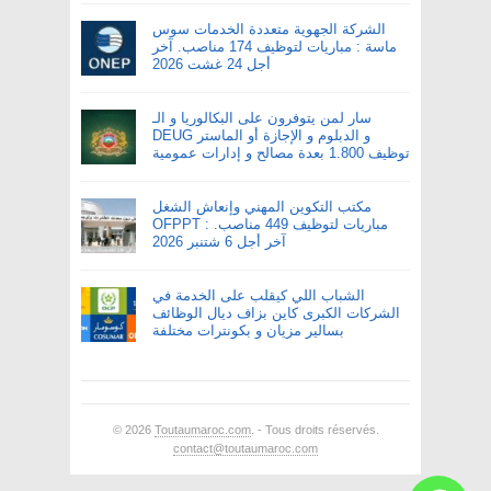
الشركة الجهوية متعددة الخدمات سوس
ماسة : مباريات لتوظيف 174 مناصب. آخر
أجل 24 غشت 2026
سار لمن يتوفرون على البكالوريا و الـ
DEUG و الدبلوم و الإجازة أو الماستر
توظيف 1.800 بعدة مصالح و إدارات عمومية
مكتب التكوين المهني وإنعاش الشغل
OFPPT : مباريات لتوظيف 449 مناصب.
آخر أجل 6 شتنبر 2026
الشباب اللي كيقلب على الخدمة في
الشركات الكبرى كاين بزاف ديال الوظائف
بسالير مزيان و بكونترات مختلفة
© 2026
Toutaumaroc.com
. - Tous droits réservés.
contact@toutaumaroc.com