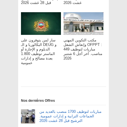
غشت 2026
قبل 28 غشت 2026
مكتب التكوين المهني
سار لمن يتوفرون على
وإنعاش الشغل OFPPT :
البكالوريا و الـ DEUG و
مباريات لتوظيف 449
الدبلوم و الإجازة أو
مناصب. آخر أجل 6 شتنبر
الماستر توظيف 1.800
بعدة مصالح و إدارات
2026
عمومية
Nos dernières Offres
مباريات لتوظيف 1700 منصب بالعديد من
الجماعات الترابية و إدارات عمومية.
الترشيح قبل 28 غشت 2026