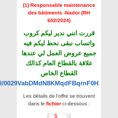
(1) Responsable maintenance
des bâtiments -Nador (RH
602/2024)
قررت انني ندير ليكم كروب
واتساب نبقى نحط ليكم فيه
جميع عروض العمل لي عندها
علاقة بالقطاع العام كذالك
القطاع الخاص
nel/0029VabDMdN8KMqdFBqrnF0H
Les détails de l’offre se trouvent
dans le
fichier
ci-dessous :