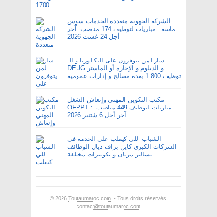
الشركة الجهوية متعددة الخدمات سوس
ماسة : مباريات لتوظيف 174 مناصب. آخر
أجل 24 غشت 2026
سار لمن يتوفرون على البكالوريا و الـ
DEUG و الدبلوم و الإجازة أو الماستر
توظيف 1.800 بعدة مصالح و إدارات عمومية
مكتب التكوين المهني وإنعاش الشغل
OFPPT : مباريات لتوظيف 449 مناصب.
آخر أجل 6 شتنبر 2026
الشباب اللي كيقلب على الخدمة في
الشركات الكبرى كاين بزاف ديال الوظائف
بسالير مزيان و بكونترات مختلفة
© 2026
Toutaumaroc.com
. - Tous droits réservés.
contact@toutaumaroc.com