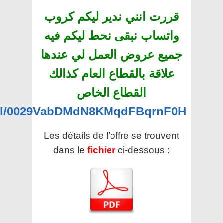
قررت انني ندير ليكم كروب
واتساب نبقى نحط ليكم فيه
جميع عروض العمل لي عندها
علاقة بالقطاع العام كذالك
القطاع الخاص
nel/0029VabDMdN8KMqdFBqrnF0H
Les détails de l’offre se trouvent
dans le
fichier
ci-dessous :