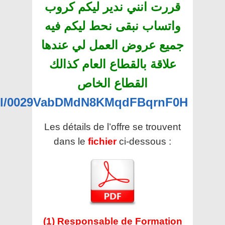
قررت انني ندير ليكم كروب
واتساب نبقى نحط ليكم فيه
جميع عروض العمل لي عندها
علاقة بالقطاع العام كذالك
القطاع الخاص
nel/0029VabDMdN8KMqdFBqrnF0H
Les détails de l’offre se trouvent
dans le
fichier
ci-dessous :
(1) Responsable de Formation