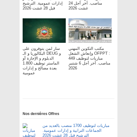
مناصب. آخر أجل 24
إدارات عمومية. الترشيح
غشت 2026
قبل 28 غشت 2026
مكتب التكوين المهني
سار لمن يتوفرون على
وإنعاش الشغل OFPPT :
البكالوريا و الـ DEUG و
مباريات لتوظيف 449
الدبلوم و الإجازة أو
مناصب. آخر أجل 6 شتنبر
الماستر توظيف 1.800
بعدة مصالح و إدارات
2026
عمومية
Nos dernières Offres
مباريات لتوظيف 1700 منصب بالعديد من
الجماعات الترابية و إدارات عمومية.
الترشيح قبل 28 غشت 2026