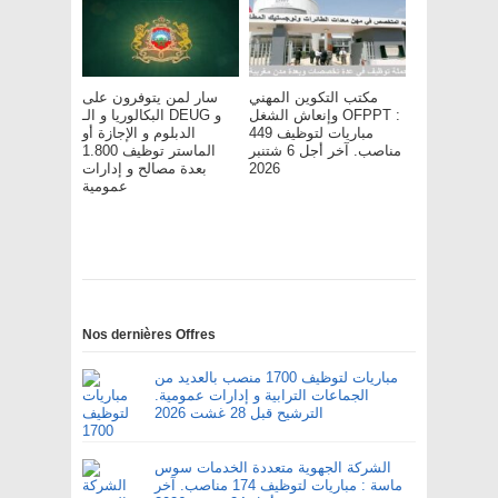
مكتب التكوين المهني
سار لمن يتوفرون على
وإنعاش الشغل OFPPT :
البكالوريا و الـ DEUG و
مباريات لتوظيف 449
الدبلوم و الإجازة أو
مناصب. آخر أجل 6 شتنبر
الماستر توظيف 1.800
بعدة مصالح و إدارات
2026
عمومية
Nos dernières Offres
مباريات لتوظيف 1700 منصب بالعديد من
الجماعات الترابية و إدارات عمومية.
الترشيح قبل 28 غشت 2026
الشركة الجهوية متعددة الخدمات سوس
ماسة : مباريات لتوظيف 174 مناصب. آخر