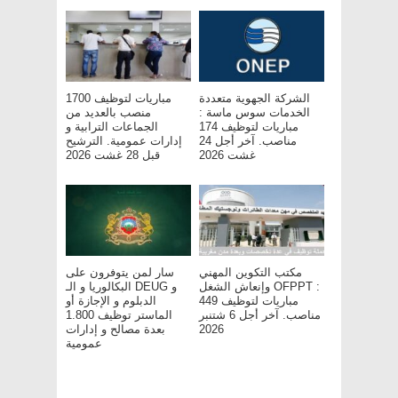
الشركة الجهوية متعددة
مباريات لتوظيف 1700
الخدمات سوس ماسة :
منصب بالعديد من
مباريات لتوظيف 174
الجماعات الترابية و
مناصب. آخر أجل 24
إدارات عمومية. الترشيح
غشت 2026
قبل 28 غشت 2026
مكتب التكوين المهني
سار لمن يتوفرون على
وإنعاش الشغل OFPPT :
البكالوريا و الـ DEUG و
مباريات لتوظيف 449
الدبلوم و الإجازة أو
مناصب. آخر أجل 6 شتنبر
الماستر توظيف 1.800
بعدة مصالح و إدارات
2026
عمومية