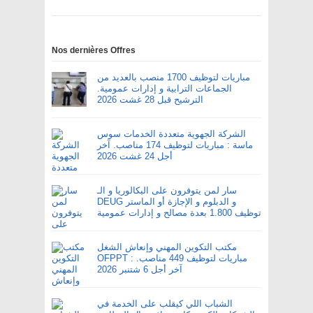
Nos dernières Offres
مباريات لتوظيف 1700 منصب بالعديد من
الجماعات الترابية و إدارات عمومية.
الترشيح قبل 28 غشت 2026
الشركة الجهوية متعددة الخدمات سوس
ماسة : مباريات لتوظيف 174 مناصب. آخر
أجل 24 غشت 2026
سار لمن يتوفرون على البكالوريا و الـ
DEUG و الدبلوم و الإجازة أو الماستر
توظيف 1.800 بعدة مصالح و إدارات عمومية
مكتب التكوين المهني وإنعاش الشغل
OFPPT : مباريات لتوظيف 449 مناصب.
آخر أجل 6 شتنبر 2026
الشباب اللي كيقلب على الخدمة في