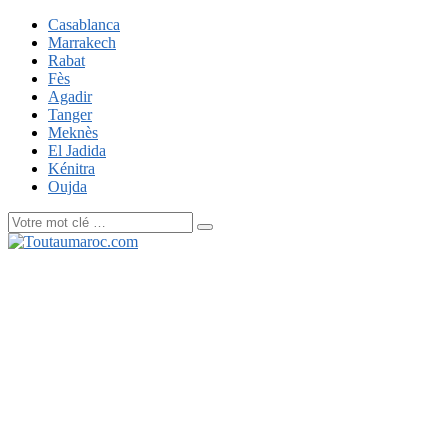
Casablanca
Marrakech
Rabat
Fès
Agadir
Tanger
Meknès
El Jadida
Kénitra
Oujda