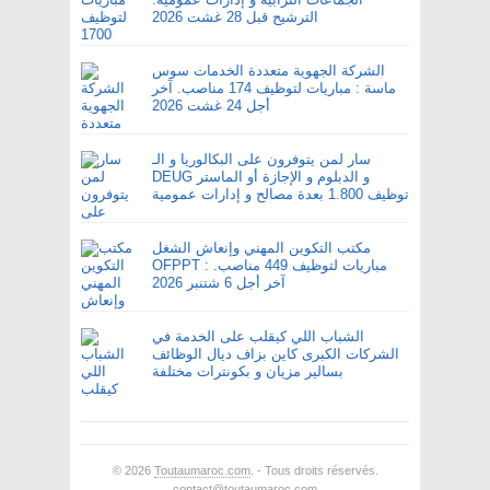
الترشيح قبل 28 غشت 2026
الشركة الجهوية متعددة الخدمات سوس
ماسة : مباريات لتوظيف 174 مناصب. آخر
أجل 24 غشت 2026
سار لمن يتوفرون على البكالوريا و الـ
DEUG و الدبلوم و الإجازة أو الماستر
توظيف 1.800 بعدة مصالح و إدارات عمومية
مكتب التكوين المهني وإنعاش الشغل
OFPPT : مباريات لتوظيف 449 مناصب.
آخر أجل 6 شتنبر 2026
الشباب اللي كيقلب على الخدمة في
الشركات الكبرى كاين بزاف ديال الوظائف
بسالير مزيان و بكونترات مختلفة
© 2026
Toutaumaroc.com
. - Tous droits réservés.
contact@toutaumaroc.com