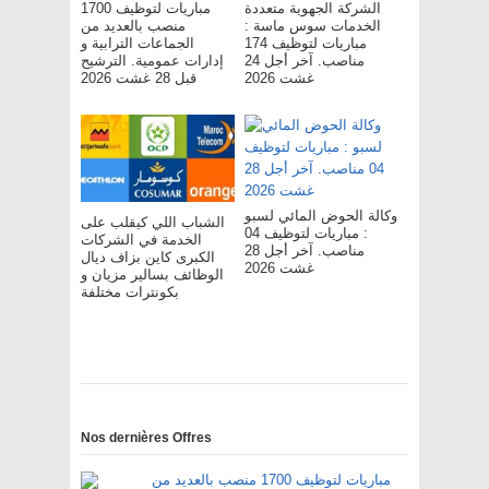
الشركة الجهوية متعددة
مباريات لتوظيف 1700
الخدمات سوس ماسة :
منصب بالعديد من
مباريات لتوظيف 174
الجماعات الترابية و
مناصب. آخر أجل 24
إدارات عمومية. الترشيح
غشت 2026
قبل 28 غشت 2026
وكالة الحوض المائي لسبو
الشباب اللي كيقلب على
: مباريات لتوظيف 04
الخدمة في الشركات
مناصب. آخر أجل 28
الكبرى كاين بزاف ديال
غشت 2026
الوظائف بسالير مزيان و
بكونترات مختلفة
Nos dernières Offres
مباريات لتوظيف 1700 منصب بالعديد من