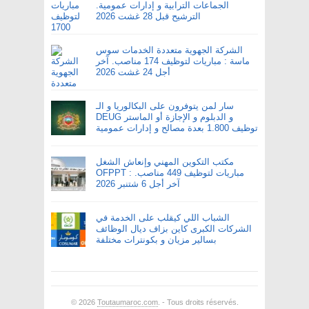
الجماعات الترابية و إدارات عمومية.
الترشيح قبل 28 غشت 2026
الشركة الجهوية متعددة الخدمات سوس
ماسة : مباريات لتوظيف 174 مناصب. آخر
أجل 24 غشت 2026
سار لمن يتوفرون على البكالوريا و الـ
DEUG و الدبلوم و الإجازة أو الماستر
توظيف 1.800 بعدة مصالح و إدارات عمومية
مكتب التكوين المهني وإنعاش الشغل
OFPPT : مباريات لتوظيف 449 مناصب.
آخر أجل 6 شتنبر 2026
الشباب اللي كيقلب على الخدمة في
الشركات الكبرى كاين بزاف ديال الوظائف
بسالير مزيان و بكونترات مختلفة
© 2026
Toutaumaroc.com
. - Tous droits réservés.