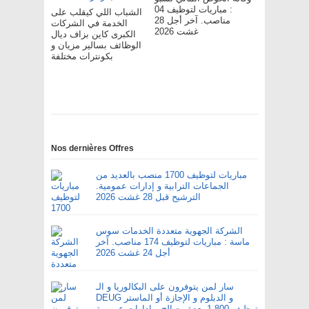
: مباريات لتوظيف 04
الشباب اللي كيقلب على
مناصب. آخر أجل 28
الخدمة في الشركات
غشت 2026
الكبرى كاين بزاف ديال
الوظائف بسالير مزيان و
بكونترات مختلفة
Nos dernières Offres
مباريات لتوظيف 1700 منصب بالعديد من
الجماعات الترابية و إدارات عمومية.
الترشيح قبل 28 غشت 2026
الشركة الجهوية متعددة الخدمات سوس
ماسة : مباريات لتوظيف 174 مناصب. آخر
أجل 24 غشت 2026
سار لمن يتوفرون على البكالوريا و الـ
DEUG و الدبلوم و الإجازة أو الماستر
توظيف 1.800 بعدة مصالح و إدارات عمومية