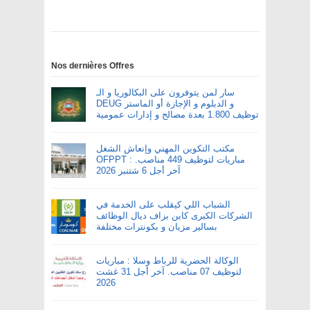
Nos dernières Offres
سار لمن يتوفرون على البكالوريا و الـ
DEUG و الدبلوم و الإجازة أو الماستر
توظيف 1.800 بعدة مصالح و إدارات عمومية
مكتب التكوين المهني وإنعاش الشغل
OFPPT : مباريات لتوظيف 449 مناصب.
آخر أجل 6 شتنبر 2026
الشباب اللي كيقلب على الخدمة في
الشركات الكبرى كاين بزاف ديال الوظائف
بسالير مزيان و بكونترات مختلفة
الوكالة الحضرية للرباط وسلا : مباريات
لتوظيف 07 مناصب. آخر أجل 31 غشت
2026