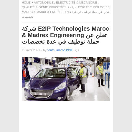
HOME
AUTOMOBILE
,
ELECTRICITÉ & MÉCANIQUE
,
QUALITÉ & GÉNIE INDUSTRIEL
شركة E2IP TECHNOLOGIES
MAROC & MADREX ENGINEERING تعلن عن حملة توظيف في عدة
تخصصات
شركة E2IP Technologies Maroc
& Madrex Engineering تعلن عن
حملة توظيف في عدة تخصصات
19 avril 2021
·
by
toutaumaroc1991
·