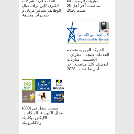
: مباريات لتوظيف 04
الخدمة في الشركات
مناصب. آخر أجل 28
الكبرى كاين بزاف ديال
غشت 2026
الوظائف بسالير مزيان و
بكونترات مختلفة
الشركة الجهوية متعددة
الخدمات طنجة – تطوان –
الحسيمة : مباريات
لتوظيف 119 مناصب. آخر
أجل 14 غشت 2026
(880) منصب شغل في
مجال الكهرباء، الميكانيك،
الاليكتروميكانيك
والالكترونيك