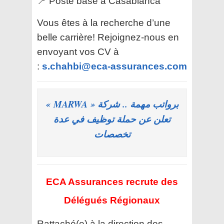
📍 Poste basé à Casablanca
Vous êtes à la recherche d’une
belle carrière! Rejoignez-nous en
envoyant vos CV à
:
s.chahbi@eca-assurances.com
برواتب مهمة .. شركة « MARWA »
تعلن عن حملة توظيف في عدة
تخصصات
ECA Assurances recrute des
Délégués Régionaux
Rattaché(e) à la direction des