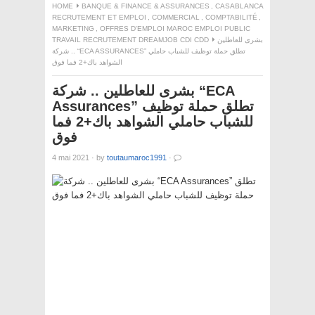
HOME
BANQUE & FINANCE & ASSURANCES
,
CASABLANCA
RECRUTEMENT ET EMPLOI
,
COMMERCIAL
,
COMPTABILITÉ
,
MARKETING
,
OFFRES D'EMPLOI MAROC EMPLOI PUBLIC
TRAVAIL RECRUTEMENT DREAMJOB CDI CDD
بشرى للعاطلين
.. شركة “ECA ASSURANCES” تطلق حملة توظيف للشباب حاملي
الشواهد باك+2 فما فوق
بشرى للعاطلين .. شركة “ECA
Assurances” تطلق حملة توظيف
للشباب حاملي الشواهد باك+2 فما
فوق
4 mai 2021
·
by
toutaumaroc1991
·