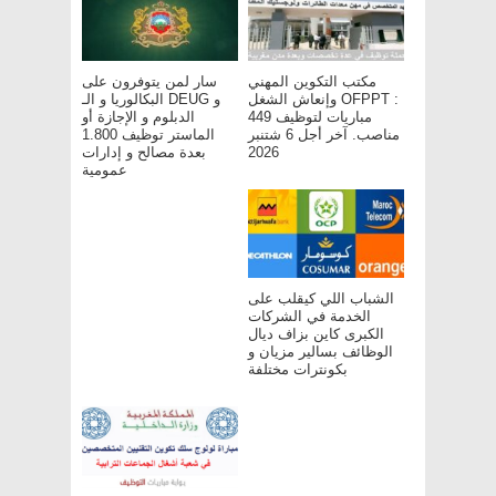
مكتب التكوين المهني
سار لمن يتوفرون على
وإنعاش الشغل OFPPT :
البكالوريا و الـ DEUG و
مباريات لتوظيف 449
الدبلوم و الإجازة أو
مناصب. آخر أجل 6 شتنبر
الماستر توظيف 1.800
بعدة مصالح و إدارات
2026
عمومية
الشباب اللي كيقلب على
الخدمة في الشركات
الكبرى كاين بزاف ديال
الوظائف بسالير مزيان و
بكونترات مختلفة