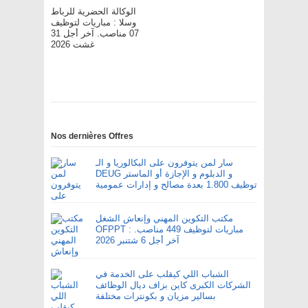
الوكالة الحضرية للرباط
وسلا : مباريات لتوظيف
07 مناصب. آخر أجل 31
غشت 2026
Nos dernières Offres
سار لمن يتوفرون على البكالوريا و الـ
DEUG و الدبلوم و الإجازة أو الماستر
توظيف 1.800 بعدة مصالح و إدارات عمومية
مكتب التكوين المهني وإنعاش الشغل
OFPPT : مباريات لتوظيف 449 مناصب.
آخر أجل 6 شتنبر 2026
الشباب اللي كيقلب على الخدمة في
الشركات الكبرى كاين بزاف ديال الوظائف
بسالير مزيان و بكونترات مختلفة