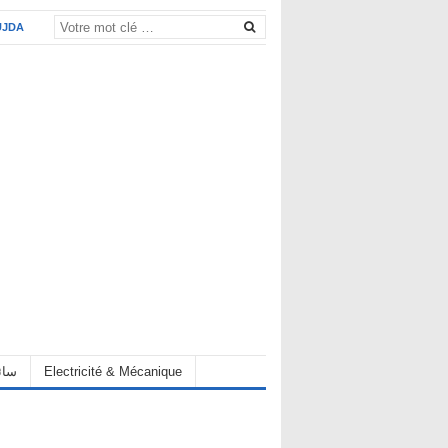
UJDA
eur سائق
Electricité & Mécanique