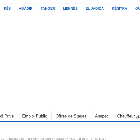
FÈS
AGADIR
TANGER
MEKNÈS
EL JADIDA
KÉNITRA
O
oi Privé
Emploi Public
Offres de Stages
Anapec
Chauff
RH & FORMATION
,
OFFRES D'EMPLOI MAROC EMPLOI PUBLIC TRAVAIL