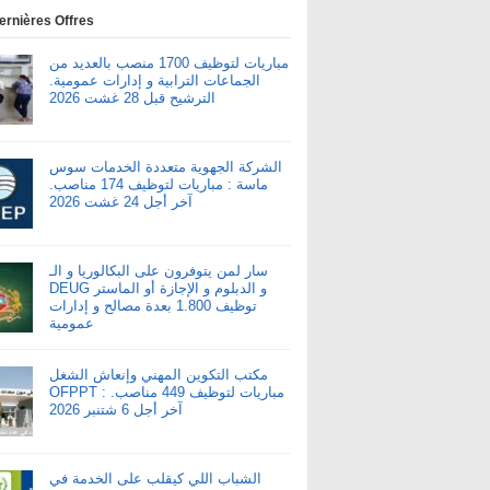
ernières Offres
مباريات لتوظيف 1700 منصب بالعديد من
الجماعات الترابية و إدارات عمومية.
الترشيح قبل 28 غشت 2026
الشركة الجهوية متعددة الخدمات سوس
ماسة : مباريات لتوظيف 174 مناصب.
آخر أجل 24 غشت 2026
سار لمن يتوفرون على البكالوريا و الـ
DEUG و الدبلوم و الإجازة أو الماستر
توظيف 1.800 بعدة مصالح و إدارات
عمومية
مكتب التكوين المهني وإنعاش الشغل
OFPPT : مباريات لتوظيف 449 مناصب.
آخر أجل 6 شتنبر 2026
الشباب اللي كيقلب على الخدمة في