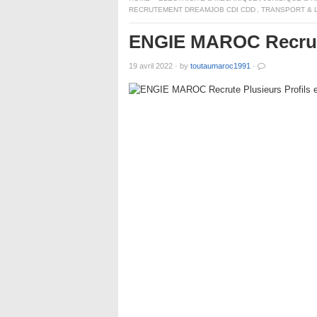
RECRUTEMENT DREAMJOB CDI CDD
,
TRANSPORT & 
ENGIE MAROC Recrute
19 avril 2022
·
by
toutaumaroc1991
·