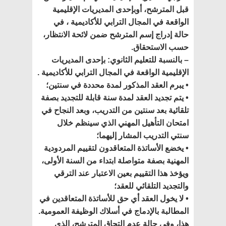
قبل المترشح، أوبإحدى المديريات الإقليمية
الواقعة في المجال الترابي للأكاديمية ، في
حالة إدراج إسم المترشح ضمن لائحة الانتظار،
حسب الاستحقاق.
– بالنسبة للتعليم الثانوي: بإحدى المديريات
الإقليمية الواقعة في المجال الترابي للأكاديمية .
• يبرم العقد المذكور لمدة محددة في سنتين؛
• يتم تجديد العقد لمدة سنة قابلة للتجديد بصفة
تلقائية بعد سنتين من التدريب، وبعد النجاح في
امتحان التأهيل المهني الذي سينظم خلال
سنتي التدريب المشار إليهما؛
• يخضع الأساتذة المتعاقدون لتقييم المردودية
المهنية بصفة متواصلة ابتداء من السنة الأولى،
ويؤخذ هذا التقييم بعين الاعتبار عند الترقي
والتجديد التلقائي للعقد؛
• لا يخول العقد أي حق للأساتذة المتعاقدين في
المطالبة بالإدماج في أسلاك الوظيفة العمومية.
هذا، وفي حالة عدم التحاق المترشح، الذي