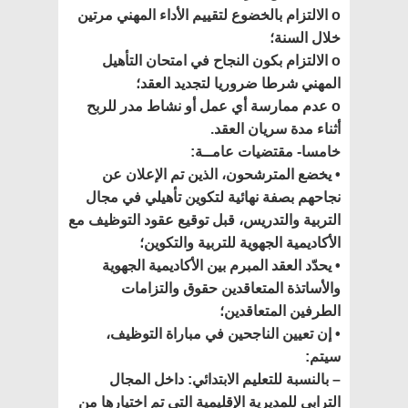
o الالتزام بالخضوع لتقييم الأداء المهني مرتين
خلال السنة؛
o الالتزام بكون النجاح في امتحان التأهيل
المهني شرطا ضروريا لتجديد العقد؛
o عدم ممارسة أي عمل أو نشاط مدر للربح
أثناء مدة سريان العقد.
خامسا- مقتضيات عامــة:
• يخضع المترشحون، الذين تم الإعلان عن
نجاحهم بصفة نهائية لتكوين تأهيلي في مجال
التربية والتدريس، قبل توقيع عقود التوظيف مع
الأكاديمية الجهوية للتربية والتكوين؛
• يحدّد العقد المبرم بين الأكاديمية الجهوية
والأساتذة المتعاقدين حقوق والتزامات
الطرفين المتعاقدين؛
• إن تعيين الناجحين في مباراة التوظيف،
سيتم:
– بالنسبة للتعليم الابتدائي: داخل المجال
الترابي للمديرية الإقليمية التي تم اختيارها من