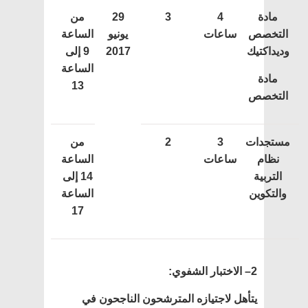
مادة
4
3
29
من
التخصص
ساعات
يونيو
الساعة
وديداكتيك
2017
9 إلى
الساعة
مادة
13
التخصص
مستجدات
3
2
من
نظام
ساعات
الساعة
التربية
14 إلى
والتكوين
الساعة
17
2– الاختبار الشفوي:
يتأهل لاجتيازه المترشحون الناجحون في