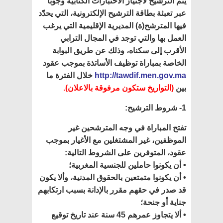
يتم الترشيح لاجتياز الاختبارات الكتابية وجوبا
عبر تعبئة بطاقة الترشيح الإلكترونية، التي يحدّد
فيها المترشح(ة) المديرية الإقليمية التي يرغب
العمل بها والتي توجد في المجال الترابي
الأقرب إلى سكناه، وذلك عن طريق البوابة
الخاصة بمباراة توظيف الأساتذة بموجب عقود
http://tawdif.men.gov.ma
خلال الفترة ما
بين
(التواريخ ستكون مرفوقة بالاعلان).
1- شروط الترشيح:
تفتح المباراة في وجه المترشحين غير
الموظفين، غير المشتغلين مع الأغيار بموجب
عقود، المتوفرين على الشروط التالية:
• أن يكونوا حاملين للجنسية المغربية؛
• أن يكونوا متمتعين بالحقوق المدنية، وألا يكون
قد صدر في حقهم مقرر بالإدانة بسبب ارتكابهم
جناية أو جنحة؛
• ألا يتجاوز عمرهم 45 سنة عند تاريخ توقيع