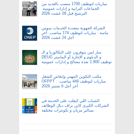
مباريات لتوظيف 1700 منصب بالعديد من
الجماعات الترابية و إدارات عمومية.
الترشيح قبل 28 غشت 2026
الشركة الجهوية متعددة الخدمات سوس
ماسة : مباريات لتوظيف 174 مناصب. آخر
أجل 24 غشت 2026
سار لمن يتوفرون على البكالوريا و الـ
DEUG و الدبلوم و الإجازة أو الماستر
توظيف 1.800 بعدة مصالح و إدارات عمومية
مكتب التكوين المهني وإنعاش الشغل
OFPPT : مباريات لتوظيف 449 مناصب.
آخر أجل 6 شتنبر 2026
الشباب اللي كيقلب على الخدمة في
الشركات الكبرى كاين بزاف ديال الوظائف
بسالير مزيان و بكونترات مختلفة