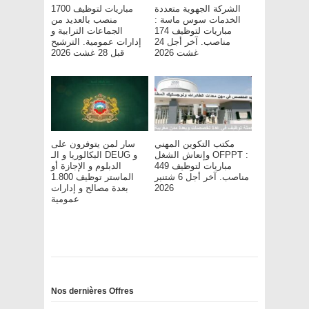
الشركة الجهوية متعددة
مباريات لتوظيف 1700
الخدمات سوس ماسة :
منصب بالعديد من
مباريات لتوظيف 174
الجماعات الترابية و
مناصب. آخر أجل 24
إدارات عمومية. الترشيح
غشت 2026
قبل 28 غشت 2026
مكتب التكوين المهني
سار لمن يتوفرون على
وإنعاش الشغل OFPPT :
البكالوريا و الـ DEUG و
مباريات لتوظيف 449
الدبلوم و الإجازة أو
مناصب. آخر أجل 6 شتنبر
الماستر توظيف 1.800
بعدة مصالح و إدارات
2026
عمومية
Nos dernières Offres